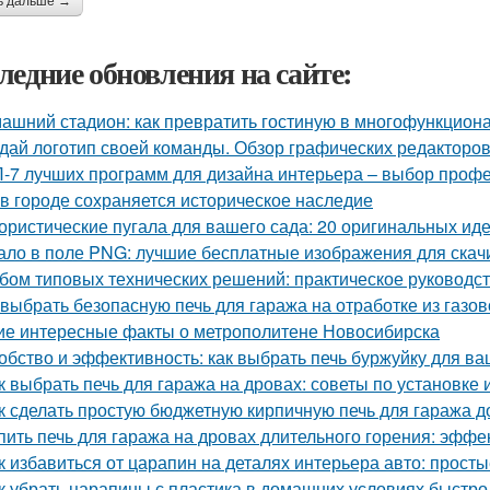
ь дальше →
ледние обновления на сайте:
ашний стадион: как превратить гостиную в многофункцион
дай логотип своей команды. Обзор графических редакторов
-7 лучших программ для дизайна интерьера – выбор проф
 в городе сохраняется историческое наследие
ристические пугала для вашего сада: 20 оригинальных ид
ало в поле PNG: лучшие бесплатные изображения для скач
бом типовых технических решений: практическое руководс
 выбрать безопасную печь для гаража на отработке из газо
ие интересные факты о метрополитене Новосибирска
обство и эффективность: как выбрать печь буржуйку для в
к выбрать печь для гаража на дровах: советы по установке 
к сделать простую бюджетную кирпичную печь для гаража д
пить печь для гаража на дровах длительного горения: эфф
к избавиться от царапин на деталях интерьера авто: прос
к убрать царапины с пластика в домашних условиях быстр