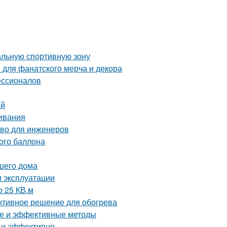
альную спортивную зону
 для фанатского мерча и декора
ессионалов
ей
ивания
тво для инженеров
вого баллона
ашего дома
и эксплуатации
о 25 КВ.м
ективное решение для обогрева
тые и эффективные методы
о и эффективно