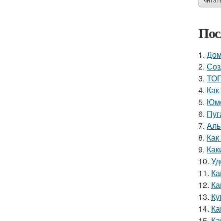
читат
Пос
1.
Дом
2.
Соз
3.
ТОП
4.
Как
5.
Юмо
6.
Пуг
7.
Аль
8.
Как
9.
Как
10.
Уд
11.
Ка
12.
Ка
13.
Ку
14.
Ка
15.
Ка