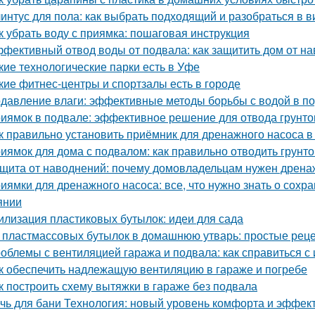
интус для пола: как выбрать подходящий и разобраться в в
к убрать воду с приямка: пошаговая инструкция
фективный отвод воды от подвала: как защитить дом от н
кие технологические парки есть в Уфе
кие фитнес-центры и спортзалы есть в городе
давление влаги: эффективные методы борьбы с водой в п
иямок в подвале: эффективное решение для отвода грунто
к правильно установить приёмник для дренажного насоса в
иямок для дома с подвалом: как правильно отводить грунт
щита от наводнений: почему домовладельцам нужен дрена
иямки для дренажного насоса: все, что нужно знать о сох
янии
илизация пластиковых бутылок: идеи для сада
 пластмассовых бутылок в домашнюю утварь: простые рец
облемы с вентиляцией гаража и подвала: как справиться с
к обеспечить надлежащую вентиляцию в гараже и погребе
к построить схему вытяжки в гараже без подвала
чь для бани Технология: новый уровень комфорта и эффек