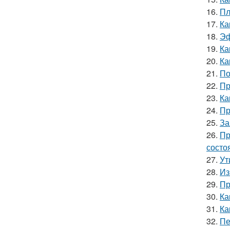
16.
Пл
17.
Ка
18.
Эф
19.
Ка
20.
Ка
21.
По
22.
Пр
23.
Ка
24.
Пр
25.
За
26.
Пр
состо
27.
Ут
28.
Из
29.
Пр
30.
Ка
31.
Ка
32.
Пе