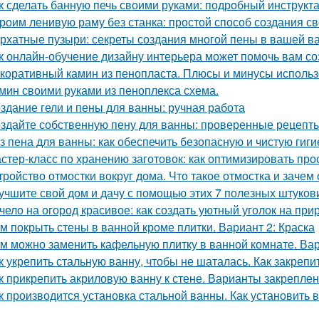
к сделать банную печь своими руками: подробный инструкт
роим ленивую раму без станка: простой способ создания с
рхатные пузыри: секреты создания многой пены в вашей в
к онлайн-обучение дизайну интерьера может помочь вам с
коративный камин из пенопласта. Плюсы и минусы использ
мин своими руками из пеноплекса схема.
здание гели и пены для ванны: ручная работа
здайте собственную пену для ванны: проверенные рецепты
з пена для ванны: как обеспечить безопасную и чистую гиги
стер-класс по хранению заготовок: как оптимизировать про
тройство отмостки вокруг дома. Что такое отмостка и зачем
учшите свой дом и дачу с помощью этих 7 полезных штуков
чело на огород красивое: как создать уютный уголок на при
м покрыть стены в ванной кроме плитки. Вариант 2: Краска
м можно заменить кафельную плитку в ванной комнате. Ва
к укрепить стальную ванну, чтобы не шаталась. Как закреп
к прикрепить акриловую ванну к стене. Варианты закреплен
к производится установка стальной ванны. Как установить в