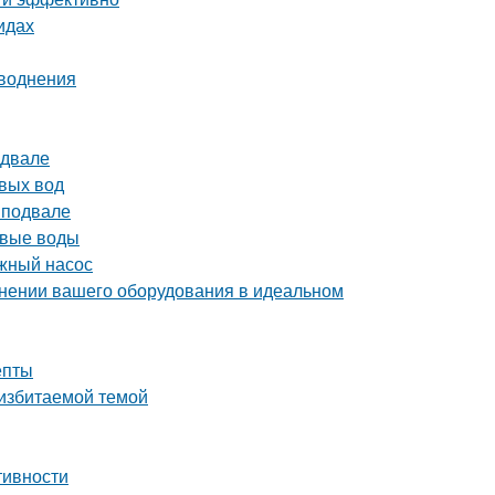
идах
аводнения
одвале
вых вод
 подвале
овые воды
жный насос
ранении вашего оборудования в идеальном
епты
 избитаемой темой
тивности