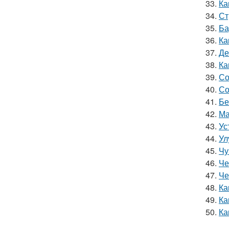
33.
Ка
34.
Ст
35.
Ба
36.
Ка
37.
Де
38.
Ка
39.
Со
40.
Со
41.
Бе
42.
Ма
43.
Ус
44.
Ул
45.
Чу
46.
Че
47.
Че
48.
Ка
49.
Ка
50.
Ка