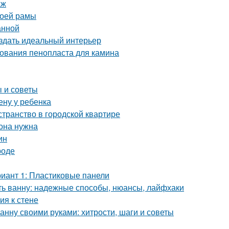
аж
воей рамы
анной
оздать идеальный интерьер
ования пенопласта для камина
 и советы
ену у ребенка
странство в городской квартире
 она нужна
ин
роде
риант 1: Пластиковые панели
ить ванну: надежные способы, нюансы, лайфхаки
ия к стене
анну своими руками: хитрости, шаги и советы