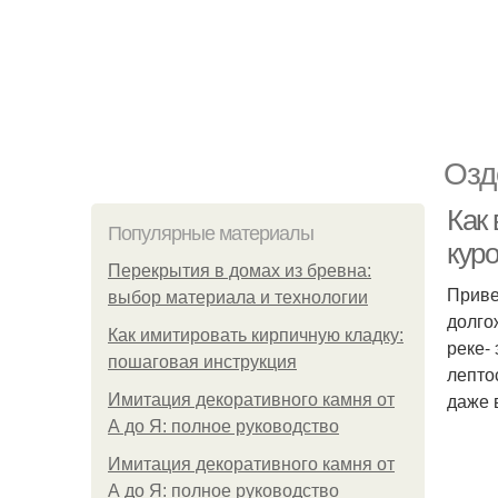
Озд
Как 
Популярные материалы
куро
Перекрытия в домах из бревна:
Приве
выбор материала и технологии
долго
Как имитировать кирпичную кладку:
реке-
пошаговая инструкция
лептос
даже 
Имитация декоративного камня от
А до Я: полное руководство
Имитация декоративного камня от
А до Я: полное руководство