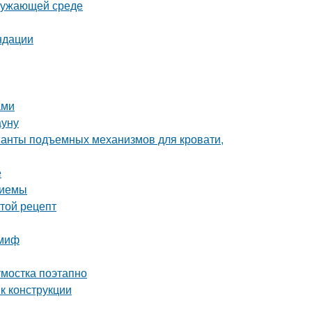
кружающей среде
ндации
ами
ауну
ианты подъемных механизмов для кровати,
е
риемы
стой рецепт
 миф
тмостка поэтапно
к конструкции