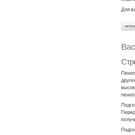
Для в
читат
Вас
Стр
Пеноп
други
высок
пеноп
Подго
Перед
получ
Подго