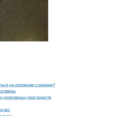
иться на огромном стадионе?
тмосферы
йн спортивных пространств
дство
т душу