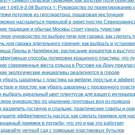
ия 1.045.9-2.08 Выпуск 1: Руководство по проектированию 
тежи потолков из гипсокартона: пошаговая инструкция
 можно насладиться природой в окрестностях Северодвинс
кие традиции и обычаи Москвы стоит узнать туристам
лное руководство по выбору печи для гаража: как сделать
чь для гаража длительного горения: как выбрать и установи
иша Линды в Челябинске: расписание концертов и выступ
фективные способы полировки крашеного пластика: что л
кие современные места отдыха в Ростове-на-Дону предлаг
кие экологические инициативы реализуются в городе
к убрать царапины с пластика на мебели: простые и эффе
строе и простое: как убрать царапины с прозрачного пласт
к выбрать идеальный цвет плинтусов для вашего интерьер
лное руководство по удалению грунтовых вод из подвала
к разделить гостиную и спальню: практические советы и ор
учшите эффективность насоса: как сделать приямок для на
енажный приямок в погребе: что это и как это работает
здавайте уютный сад с помощью пластиковых бутылок