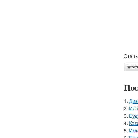
Этапы
читат
Пос
1.
Диз
2.
Исп
3.
Буд
4.
Как
5.
Ими
6.
Пуг