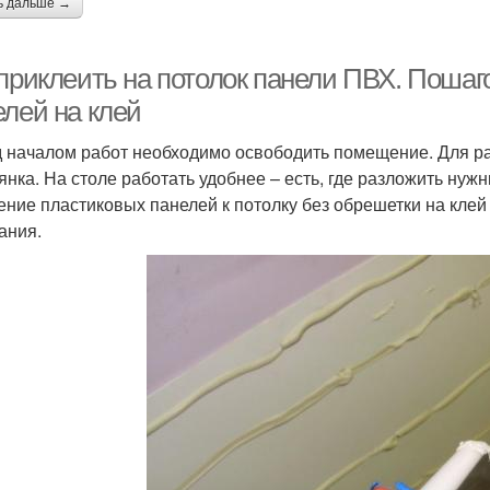
ь дальше →
 приклеить на потолок панели ПВХ. Поша
елей на клей
 началом работ необходимо освободить помещение. Для ра
янка. На столе работать удобнее – есть, где разложить ну
ение пластиковых панелей к потолку без обрешетки на кле
ания.