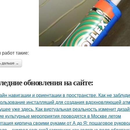
 работ такие:
ь дальше →
ледние обновления на сайте:
айн навигации и ориентации в пространстве. Как не заблуд
ользование инсталляций для создания вдохновляющей а
ущее уже здесь. Как виртуальная реальность изменит диза
ие культурные мероприятия проводятся в Москве летом
тация кирпича своими руками от А до Я: пошаговое руково
ало – символ сельской гармонии: как золотые поля обретаю