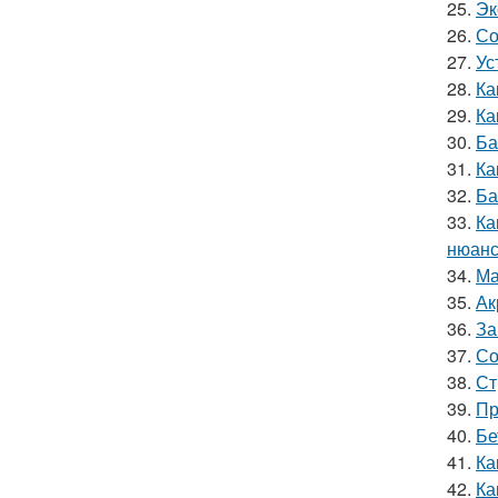
25.
Эк
26.
Со
27.
Ус
28.
Ка
29.
Ка
30.
Ба
31.
Ка
32.
Ба
33.
Ка
нюанс
34.
Ма
35.
Ак
36.
За
37.
Со
38.
Ст
39.
Пр
40.
Бе
41.
Ка
42.
Ка