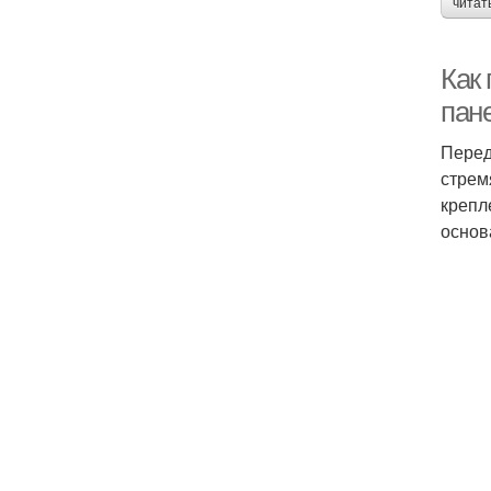
читат
Как
пан
Перед
стрем
крепл
основ