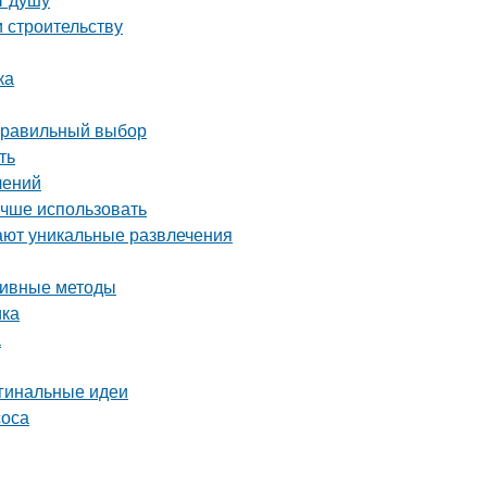
и строительству
ка
 правильный выбор
ть
лений
учше использовать
ают уникальные развлечения
ктивные методы
ика
а
игинальные идеи
соса