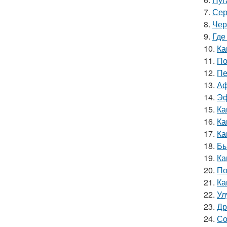
7.
Сер
8.
Чер
9.
Где
10.
Ка
11.
По
12.
Пе
13.
Аф
14.
Эф
15.
Ка
16.
Ка
17.
Ка
18.
Бы
19.
Ка
20.
По
21.
Ка
22.
Ул
23.
Др
24.
Со