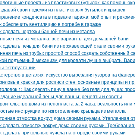
ологичные проекты из пластиковых бутылок: как помочь о
здавай свои поделки из пластиковых бутылок и крышек
транение конденсата в подвале гаража: мой опыт и рекоме
к обеспечить вентиляцию в погребе в гараже
к сделать чертежи банной печи из металла
нные печи из металла: все варианты для домашней бани
к сделать печь для бани из нержавеющей стали своими рук
нная печь из трубы: простой способ создать собственный с
кой подъемный механизм для кровати лучше выбрать. Вар
ы эксплуатации
стерство в деталях: искусство вырезания узоров на фанер
риловые краски для росписи стен: основные принципы и п
головок 1: Как сделать пену в ванне без геля для душа: про
здание идеальной пены для ванны: рецепты и советы
роительство дома из пенопласта за 2 часа: реальность или
остые инструкции по изготовлению крыльца из металла
тонная отмостка вокруг дома своими руками. Утепленная о
к сделать отмостку вокруг дома своими руками. Требования 
к сделать прикольные чучела на огороде своими руками