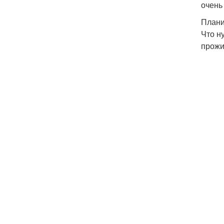
очень
Плани
Что н
прожи