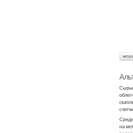
читат
Аль
Сырье
облег
скапл
счетчи
Среди
на ме