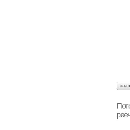
читат
Пот
рее