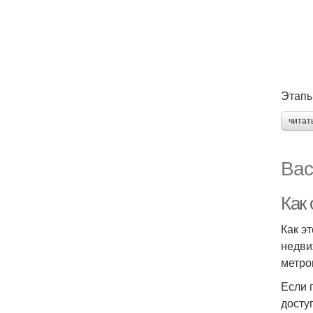
Этапы
читат
Вас
Как
Как э
недви
метро
Если 
досту