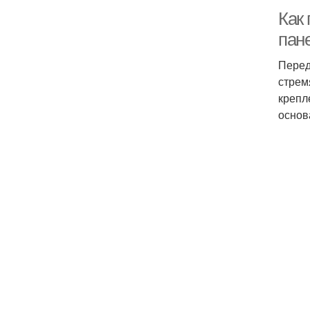
Как
пан
Перед
стрем
крепл
основ