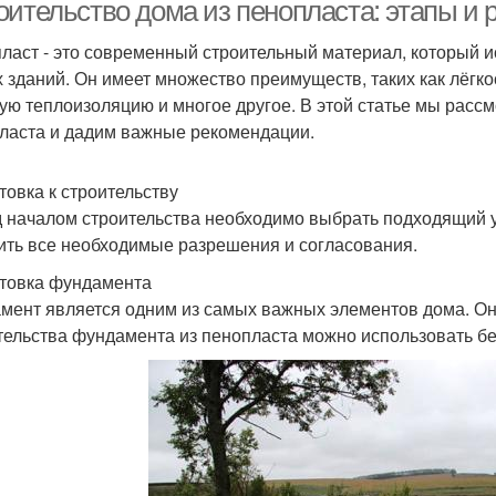
комнаты
оительство дома из пенопласта: этапы и
ласт - это современный строительный материал, который и
х зданий. Он имеет множество преимуществ, таких как лёгк
Панели на потолок
Потолочные панели
ую теплоизоляцию и многое другое. В этой статье мы расс
ласта и дадим важные рекомендации.
товка к строительству
 началом строительства необходимо выбрать подходящий уч
ить все необходимые разрешения и согласования.
товка фундамента
мент является одним из самых важных элементов дома. Он
тельства фундамента из пенопласта можно использовать бе