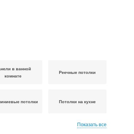
нели в ванной
Реечные потолки
комнате
иниевые потолки
Потолки на кухне
Показать все
анели на стену
Стеновые панели