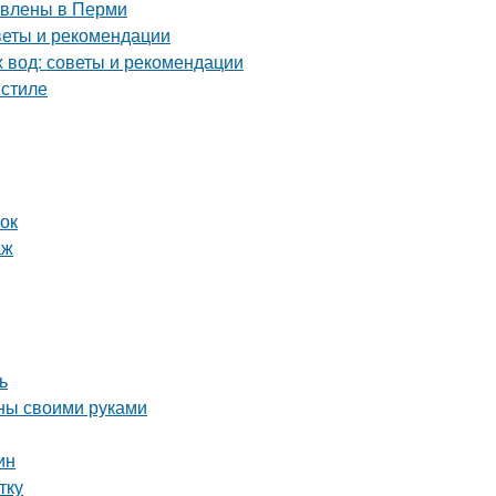
тавлены в Перми
оветы и рекомендации
х вод: советы и рекомендации
 стиле
ток
аж
ь
нны своими руками
ин
тку