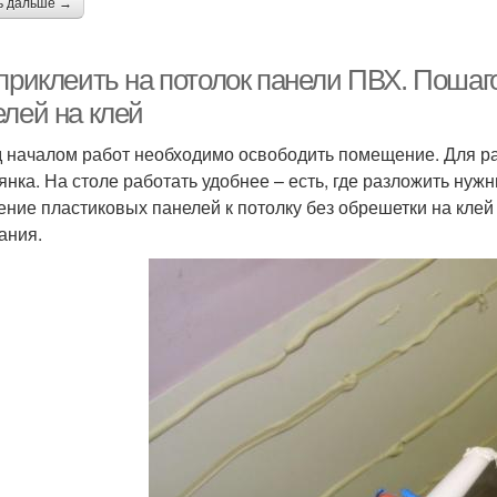
ь дальше →
 приклеить на потолок панели ПВХ. Поша
елей на клей
 началом работ необходимо освободить помещение. Для ра
янка. На столе работать удобнее – есть, где разложить ну
ение пластиковых панелей к потолку без обрешетки на кле
ания.