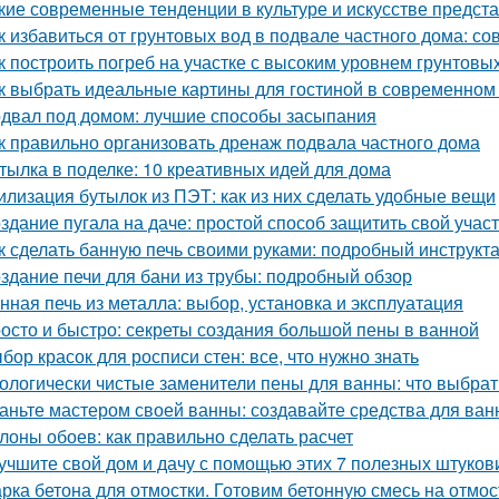
кие современные тенденции в культуре и искусстве предс
к избавиться от грунтовых вод в подвале частного дома: с
к построить погреб на участке с высоким уровнем грунтовы
к выбрать идеальные картины для гостиной в современном
двал под домом: лучшие способы засыпания
к правильно организовать дренаж подвала частного дома
тылка в поделке: 10 креативных идей для дома
илизация бутылок из ПЭТ: как из них сделать удобные вещи
здание пугала на даче: простой способ защитить свой учас
к сделать банную печь своими руками: подробный инструкт
здание печи для бани из трубы: подробный обзор
нная печь из металла: выбор, установка и эксплуатация
осто и быстро: секреты создания большой пены в ванной
бор красок для росписи стен: все, что нужно знать
ологически чистые заменители пены для ванны: что выбрат
аньте мастером своей ванны: создавайте средства для ва
лоны обоев: как правильно сделать расчет
учшите свой дом и дачу с помощью этих 7 полезных штуков
рка бетона для отмостки. Готовим бетонную смесь на отмос