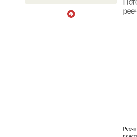
Пот
рее
Реечн
пласт