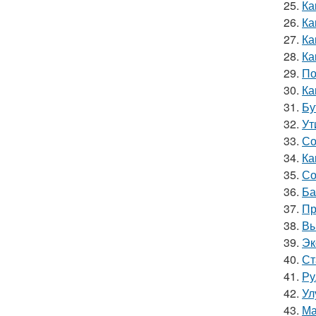
25.
Ка
26.
Ка
27.
Ка
28.
Ка
29.
По
30.
Ка
31.
Бу
32.
Ут
33.
Со
34.
Ка
35.
Со
36.
Ба
37.
Пр
38.
Вы
39.
Эк
40.
Ст
41.
Ру
42.
Ул
43.
Ма