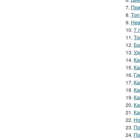
7.
При
8.
Топ
9.
Hea
10.
7 
11.
То
12.
Бо
13.
Уд
14.
Ка
15.
Ка
16.
Гд
17.
Ка
18.
Ка
19.
Ка
20.
Ка
21.
Ка
22.
Ho
23.
По
24.
По