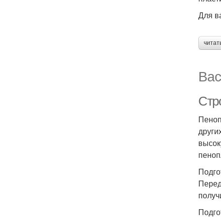
Для в
читат
Вас
Стр
Пеноп
други
высок
пеноп
Подго
Перед
получ
Подго