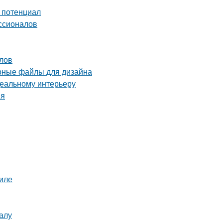
й потенциал
ссионалов
лов
орные файлы для дизайна
деальному интерьеру
ия
иле
алу