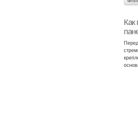
читат
Как
пан
Перед
стрем
крепл
основ