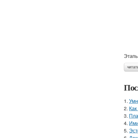
Этапы
читат
Пос
1.
Умн
2.
Как
3.
Пла
4.
Ими
5.
Эст
6.
Дек