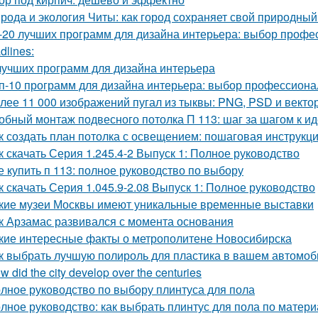
рода и экология Читы: как город сохраняет свой природны
-20 лучших программ для дизайна интерьера: выбор профе
dlines:
лучших программ для дизайна интерьера
п-10 программ для дизайна интерьера: выбор профессиона
лее 11 000 изображений пугал из тыквы: PNG, PSD и вект
обный монтаж подвесного потолка П 113: шаг за шагом к и
к создать план потолка с освещением: пошаговая инструкц
к скачать Серия 1.245.4-2 Выпуск 1: Полное руководство
е купить п 113: полное руководство по выбору
к скачать Серия 1.045.9-2.08 Выпуск 1: Полное руководство
кие музеи Москвы имеют уникальные временные выставки
к Арзамас развивался с момента основания
кие интересные факты о метрополитене Новосибирска
к выбрать лучшую полироль для пластика в вашем автомоб
w did the city develop over the centuries
лное руководство по выбору плинтуса для пола
лное руководство: как выбрать плинтус для пола по матери