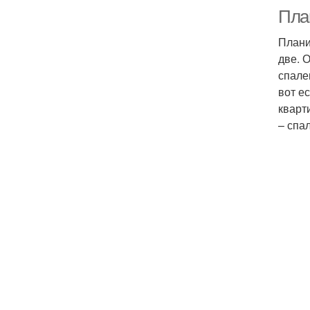
Пла
Плани
две. 
спале
вот е
кварт
– спа