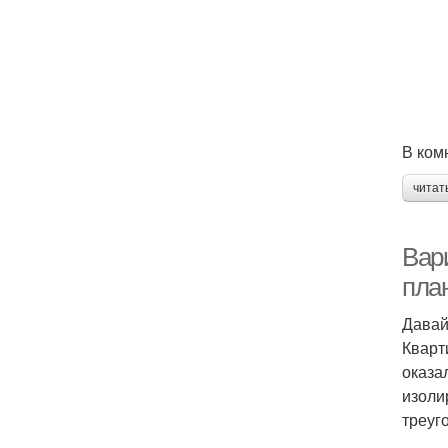
В ком
читат
Вар
пла
Давай
Кварт
оказа
изоли
треуг