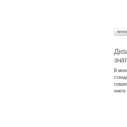
читат
Диз
зна
В мно
станд
совре
никто