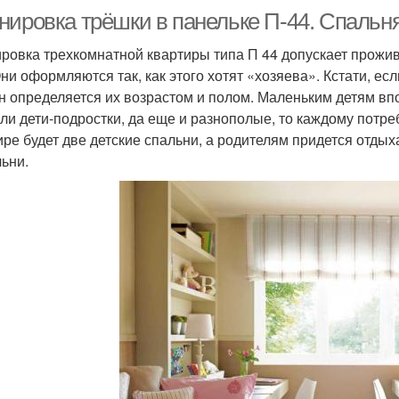
нировка трёшки в панельке П-44. Спальн
ровка трехкомнатной квартиры типа П 44 допускает прожив
Они оформляются так, как этого хотят «хозяева». Кстати, ес
н определяется их возрастом и полом. Маленьким детям впо
сли дети-подростки, да еще и разнополые, то каждому потреб
ире будет две детские спальни, а родителям придется отдыха
льни.