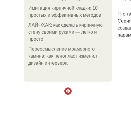
Имитация кирпичной кладки: 10
Что т
простых и эффективных методов
Серия
ЛАЙФХАК: как сделать кирпичную
созда
стену своими руками — легко и
парам
просто
Переосмысление мраморного
камина: как пенопласт изменил
дизайн интерьера