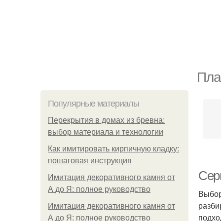
Пла
Популярные материалы
Перекрытия в домах из бревна:
выбор материала и технологии
Как имитировать кирпичную кладку:
пошаговая инструкция
Сер
Имитация декоративного камня от
А до Я: полное руководство
Выбор
разби
Имитация декоративного камня от
подхо
А до Я: полное руководство