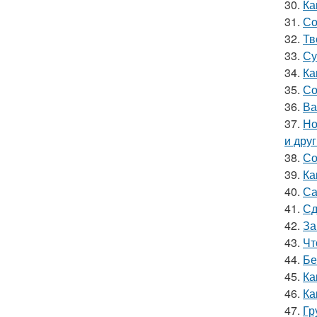
30.
Ка
31.
Со
32.
Тв
33.
Су
34.
Ка
35.
Со
36.
Ва
37.
Но
и дру
38.
Со
39.
Ка
40.
Са
41.
Сд
42.
За
43.
Чт
44.
Бе
45.
Ка
46.
Ка
47.
Гр