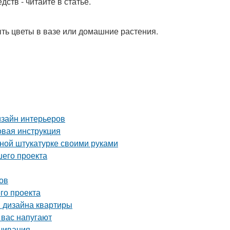
ств - читайте в статье.
ть цветы в вазе или домашние растения.
изайн интерьеров
овая инструкция
вной штукатурке своими руками
шего проекта
ов
го проекта
я дизайна квартиры
 вас напугают
ачивания