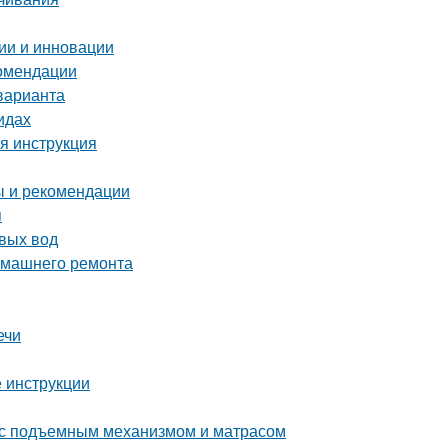
ии и инновации
комендации
варианта
идах
ая инструкция
ы и рекомендации
я
вых вод
домашнего ремонта
ечи
 инструкции
 с подъемным механизмом и матрасом