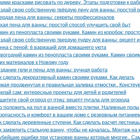
кими красками рисовать по дереву. Этапы подготовки к раб
здай свою собственную твёрдую пену для ванны: простой 
ердая пена для ванны: секреты профессионалов
хая пена для ванны: простой способ улучшить свой быт
мин из пенопласта своими руками. Камин из коробок: прост
здай свою собственную твердую пудру для ванны: рецепт и
нна с пеной: 6 вариаций для домашнего уюта
вогодний камин из пенопласта своими руками. Камин своим
гих материалов к Новому году
здание гели и пены для ванны: ручная работа
к сделать декоративный камин своими руками. Как делать
мая продвинутая и правильная заливка отмостки.. Констру
елай сам: интересные проекты для детей и родителей
щитите свой огород от птиц: рецепт пугала для огорода
о положить на пол в ванной вместо плитки. Наливные полы
зопасность и комфорт в вашем доме с резервным питание
к сделать деревянные ступени. Как сделать расчет лестниц
к закрепить стальную ванну, чтобы не качалась. Монтаж на 
убейшие ошибки при установке ванны которые многие.. Са