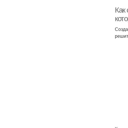
Как 
кот
Созда
решит