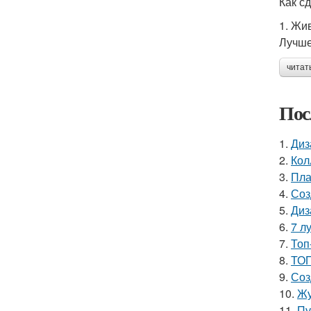
Как с
1. Жи
Лучше
читат
Пос
1.
Диз
2.
Кол
3.
Пла
4.
Соз
5.
Диз
6.
7 л
7.
Топ
8.
ТОП
9.
Соз
10.
Жу
11.
Пу