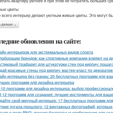
делать квартиру уютнее и при этом не потратить больших сред
вые цветы
 всего интерьер делают уютным живые цветы. Это могут бы
ь дальше →
ледние обновления на сайте:
айн интерьеров для экстремальных видов спорта
лаборации брендов: как спортивные компании влияют на д
стиковый трафарет для штукатурки стен под кирпич: пошаг
дай красивые стены под кирпич: мастер-класс по декорати
айн интерьера без границ: 20 бесплатных программ для ва
учших программ для дизайна интерьера
-10 программ для дизайна интерьера: выбор профессионал
-12 программ для создания: лучшие инструменты для ваше
дайте свой мечтный интерьер: 17 бесплатных программ дл
ткие пугала прошлого: 12 винтажных фотографий, которые
гало в поле PNG: лучшие бесплатные изображения для ск