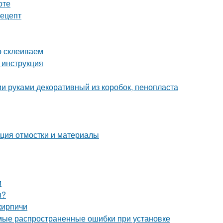
оте
рецепт
о склеиваем
 инструкция
и руками декоративный из коробок, пенопласта
кция отмостки и материалы
м
ы?
кирпичи
мые распространенные ошибки при установке