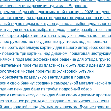
кие перспективы развития туризма в Воронеже
временный дизайн однокомнатной квартиры 2025: тенденц
тановка печи для гаража с водяным контуром: советы и ре
лный гид по видам плинтусов для пола: выбор идеального 
интус для пола: как выбрать подходящий и разобраться в в
к быстро и эффективно откачать воду из подвала: пошагов
лное руководство по удалению грунтовых вод из подвала
к выбрать идеальную картину для вашего интерьера: совет
к повесить три картины над диваном: пошаговая инструкци
иямок в подвале: эффективное решение для отвода грунто
ивительные проекты из пластиковых бутылок: 3 идеи для 
ологически чистые проекты из 5-литровой бутылки
к обеспечить правильную вентиляцию в подвале
роим свою банину: создание самодельной металлической п
здание печи для бани из трубы: подробный обзор
роим металлическую печь для бани своими руками: простые
стро и легко: рецепты для создания многочисленных пены
йтинг кроватей с подъёмным механизмом. Лучшие кровати