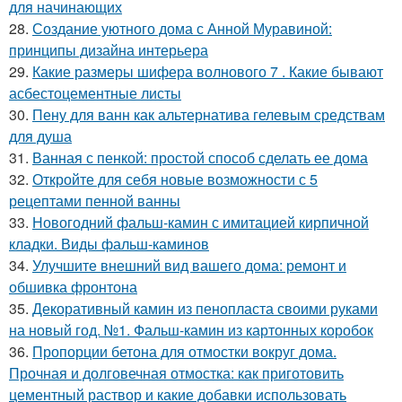
для начинающих
28.
Создание уютного дома с Анной Муравиной:
принципы дизайна интерьера
29.
Какие размеры шифера волнового 7 . Какие бывают
асбестоцементные листы
30.
Пену для ванн как альтернатива гелевым средствам
для душа
31.
Ванная с пенкой: простой способ сделать ее дома
32.
Откройте для себя новые возможности с 5
рецептами пенной ванны
33.
Новогодний фальш-камин с имитацией кирпичной
кладки. Виды фальш-каминов
34.
Улучшите внешний вид вашего дома: ремонт и
обшивка фронтона
35.
Декоративный камин из пенопласта своими руками
на новый год. №1. Фальш-камин из картонных коробок
36.
Пропорции бетона для отмостки вокруг дома.
Прочная и долговечная отмостка: как приготовить
цементный раствор и какие добавки использовать