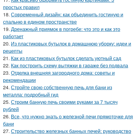
простых правил
18.
Современный дизайн: как объединить гостиную и
спальню в едином пространстве
19.
Дренажный приямок в погребе: что это и как это
работает
20.
Из пластиковых бутылок в домашнюю уборку: идеи и
рецепты
21.
Как из пластиковых бутылок сделать уютный сад
22.
Как построить схему вытяжки в гараже без подвала
23.
Отделка внешняя загородного дома: советы и
рекомендации
24.
Стройте свою собственную печь для бани из
металла: подробный гид
25.
Строим банную печь своими руками за 7 тысяч
рублей
26.
Все, что нужно знать о железной печи прямоточке для
бани
27.
Строительство железных банных печей: руководство