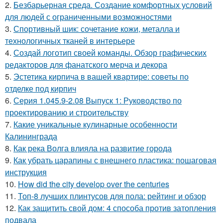
2.
Безбарьерная среда. Создание комфортных условий
для людей с ограниченными возможностями
3.
Спортивный шик: сочетание кожи, металла и
технологичных тканей в интерьере
4.
Создай логотип своей команды. Обзор графических
редакторов для фанатского мерча и декора
5.
Эстетика кирпича в вашей квартире: советы по
отделке под кирпич
6.
Серия 1.045.9-2.08 Выпуск 1: Руководство по
проектированию и строительству
7.
Какие уникальные кулинарные особенности
Калининграда
8.
Как река Волга влияла на развитие города
9.
Как убрать царапины с внешнего пластика: пошаговая
инструкция
10.
How did the city develop over the centuries
11.
Топ-8 лучших плинтусов для пола: рейтинг и обзор
12.
Как защитить свой дом: 4 способа против затопления
подвала