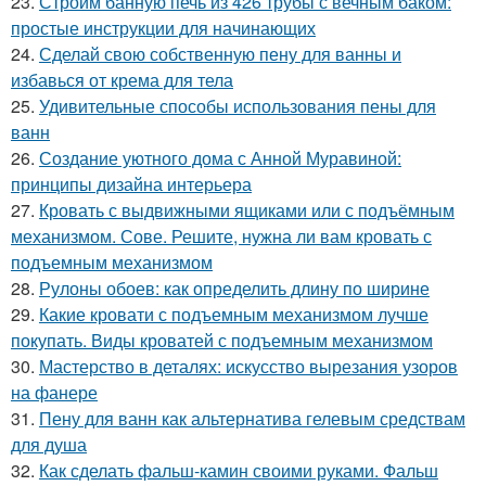
23.
Строим банную печь из 426 трубы с вечным баком:
простые инструкции для начинающих
24.
Сделай свою собственную пену для ванны и
избавься от крема для тела
25.
Удивительные способы использования пены для
ванн
26.
Создание уютного дома с Анной Муравиной:
принципы дизайна интерьера
27.
Кровать с выдвижными ящиками или с подъёмным
механизмом. Сове. Решите, нужна ли вам кровать с
подъемным механизмом
28.
Рулоны обоев: как определить длину по ширине
29.
Какие кровати с подъемным механизмом лучше
покупать. Виды кроватей с подъемным механизмом
30.
Мастерство в деталях: искусство вырезания узоров
на фанере
31.
Пену для ванн как альтернатива гелевым средствам
для душа
32.
Как сделать фальш-камин своими руками. Фальш