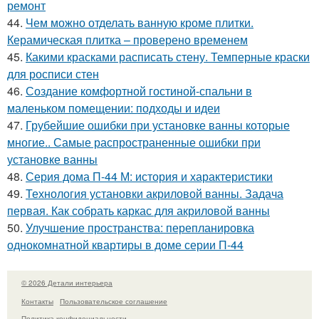
ремонт
44.
Чем можно отделать ванную кроме плитки.
Керамическая плитка – проверено временем
45.
Какими красками расписать стену. Темперные краски
для росписи стен
46.
Создание комфортной гостиной-спальни в
маленьком помещении: подходы и идеи
47.
Грубейшие ошибки при установке ванны которые
многие.. Самые распространенные ошибки при
установке ванны
48.
Серия дома П-44 М: история и характеристики
49.
Технология установки акриловой ванны. Задача
первая. Как собрать каркас для акриловой ванны
50.
Улучшение пространства: перепланировка
однокомнатной квартиры в доме серии П-44
© 2026 Детали интерьера
Контакты
Пользовательское соглашение
Политика конфидециальности