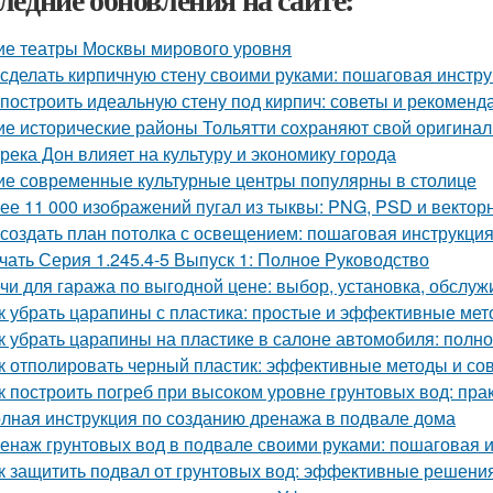
ие театры Москвы мирового уровня
 сделать кирпичную стену своими руками: пошаговая инстр
 построить идеальную стену под кирпич: советы и рекоменд
ие исторические районы Тольятти сохраняют свой оригина
 река Дон влияет на культуру и экономику города
ие современные культурные центры популярны в столице
ее 11 000 изображений пугал из тыквы: PNG, PSD и векто
 создать план потолка с освещением: пошаговая инструкци
чать Серия 1.245.4-5 Выпуск 1: Полное Руководство
чи для гаража по выгодной цене: выбор, установка, обслу
к убрать царапины с пластика: простые и эффективные ме
к убрать царапины на пластике в салоне автомобиля: полн
к отполировать черный пластик: эффективные методы и со
к построить погреб при высоком уровне грунтовых вод: пра
лная инструкция по созданию дренажа в подвале дома
енаж грунтовых вод в подвале своими руками: пошаговая 
к защитить подвал от грунтовых вод: эффективные решени