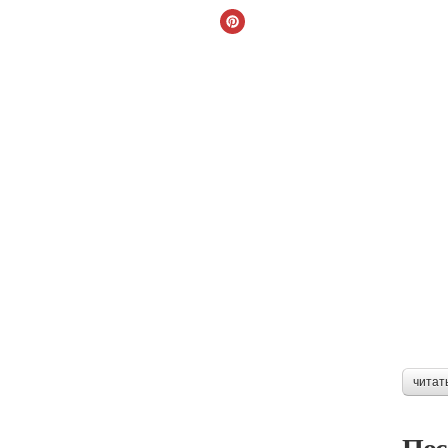
читат
Пос