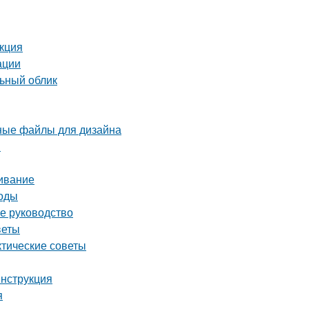
укция
ации
льный облик
рные файлы для дизайна
я
живание
тоды
ое руководство
веты
ктические советы
инструкция
я