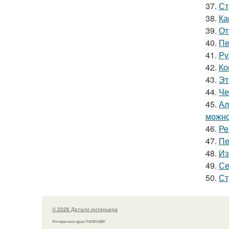
37.
Ст
38.
Ка
39.
От
40.
Пе
41.
Ру
42.
Ко
43.
Эт
44.
Че
45.
Ал
можно
46.
Ре
47.
Пе
48.
Из
49.
Се
50.
Ст
© 2026 Детали интерьера
Интересные идеи Handmade!