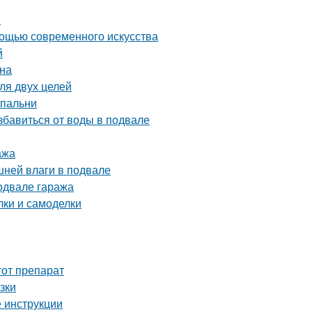
и
мощью современного искусства
й
йна
ля двух целей
спальни
бавиться от воды в подвале
ажа
шней влаги в подвале
одвале гаража
ки и самоделки
тот препарат
зки
 инструкции