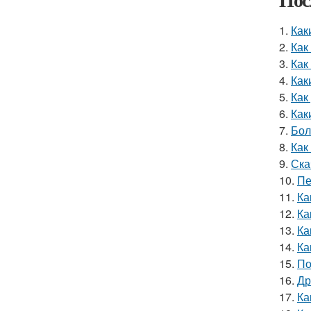
1.
Как
2.
Как
3.
Как
4.
Как
5.
Как
6.
Как
7.
Бол
8.
Как
9.
Ска
10.
Пе
11.
Ка
12.
Ка
13.
Ка
14.
Ка
15.
По
16.
Др
17.
Ка