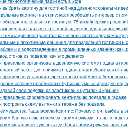
кие технологические парки есть в Уфе
к выбрать картину для гостиной над диваном: советы и иде
дульные картины на стену: как преобразить интерьер с по
к объединить спальню и гостиную: 75 дизайнерских решени
вмещенная спальня с гостиной: идеи для идеального диза
ксимизация пространства: как использовать одну комнату д
ильные и практичные решения для разделения гостиной и 
облемы с водоотведением в промышленных зданиях: как из
вод стоков из подвала: как это делается
к правильно организовать дренажную систему подвала гар
енажный насос для приямка подвала: как избавиться от ли
к правильно установить дренажный приёмник в бетонном п
реосмысление пластиковых бутылок: умные идеи для подел
здавай свои поделки из пластиковых бутылок и крышек
к правильно спроектировать вентиляцию подвала в гараже
к построить схему вытяжки в гараже без подвала
еимущества Тадалафила-Ксантис: Почему стоит выбрать э
роим банную печь из железа своими руками: этапы и подска
роим металлическую печь для бани своими руками: простые