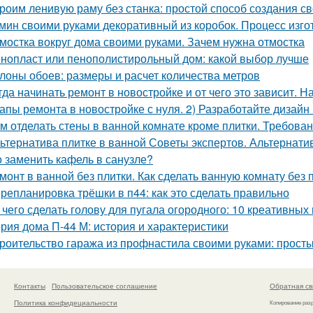
роим ленивую раму без станка: простой способ создания с
мин своими руками декоративный из коробок. Процесс изг
мостка вокруг дома своими руками. Зачем нужна отмостка
нопласт или пенополистирольный дом: какой выбор лучше
лоны обоев: размеры и расчет количества метров
гда начинать ремонт в новостройке и от чего это зависит. Н
апы ремонта в новостройке с нуля. 2) Разработайте дизайн
м отделать стены в ванной комнате кроме плитки. Требова
ьтернатива плитке в ванной Советы экспертов. Альтернати
 заменить кафель в санузле?
монт в ванной без плитки. Как сделать ванную комнату без 
репланировка трёшки в п44: как это сделать правильно
 чего сделать голову для пугала огородного: 10 креативных
рия дома П-44 М: история и характеристики
роительство гаража из профнастила своими руками: просты
Контакты
Пользовательское соглашение
Обратная св
Политика конфидециальности
Копирование раз