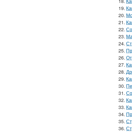
18.
Ка
19.
Ка
20.
Мо
21.
Ка
22.
Со
23.
Ма
24.
Ст
25.
Пр
26.
От
27.
Ка
28.
Др
29.
Ка
30.
Пе
31.
Со
32.
Ка
33.
Ка
34.
Пр
35.
Ст
36.
Ст