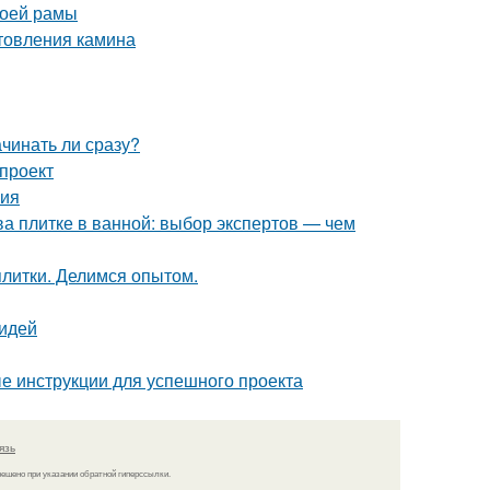
воей рамы
отовления камина
ачинать ли сразу?
 проект
ния
ва плитке в ванной: выбор экспертов — чем
плитки. Делимся опытом.
 идей
е инструкции для успешного проекта
язь
решено при указании обратной гиперссылки.