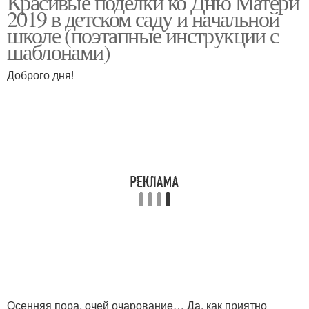
Красивые поделки ко Дню Матери
2019 в детском саду и начальной
школе (поэтапные инструкции с
шаблонами)
Поделки из бумаги
Доброго дня!
Осенняя пора, очей очарование… Да, как приятно