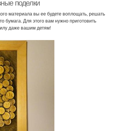
материалов
вные поделки
кого материала вы ее будете воплощать, решать
о бумага. Для этого вам нужно приготовить
елки для детей
Поделки с детьми
силу даже вашим детям!
расивые фото
Всевозможные поделки
Поделки из соленого
ересные поделки
теста
ка из природного
Поделки из листьев
материала