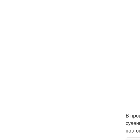
В про
сувен
поэто