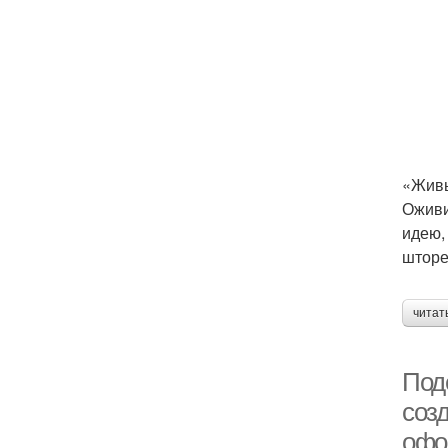
«Жив
Оживи
По
идею,
шторе
читат
Ор
Поде
созд
офо