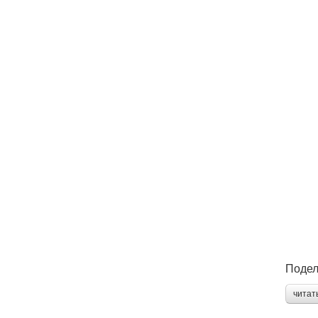
Подел
читат