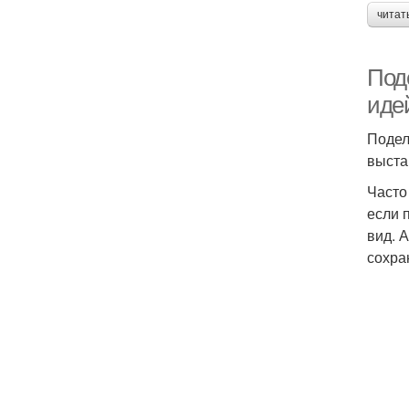
читат
Поде
иде
Подел
выста
Часто
если 
вид. 
сохра