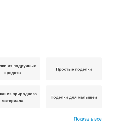
лки из подручных
Простые поделки
средств
ки из природного
Поделки для малышей
материала
Показать все
елки из разных
Поделки на кухню