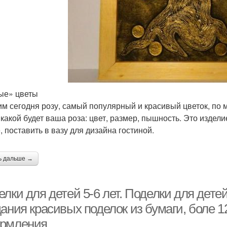
Поделки из природных
Поде
Поделки из шишек
материалов
Поде
Красивая поделка
Поделка в садик
ые» цветы
м сегодня розу, самый популярный и красивый цветок, п
делки для украшения
Осенние поделки
Ве
 какой будет ваша роза: цвет, размер, пышность. Это издел
, поставить в вазу для дизайна гостиной.
ь дальше →
игинальные поделки
Поделки из ракушек
Кл
лки для детей 5-6 лет. Поделки для дете
ания красивых поделок из бумаги, боле 1
Поделки из
Красивый букетик
пластиковых бутылок
пла
рмления