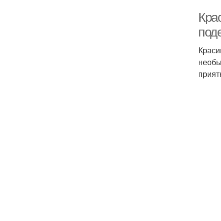
Кра
поде
Краси
необы
прият