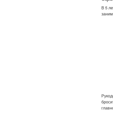
В 5 л
заним
Рукод
броси
главн