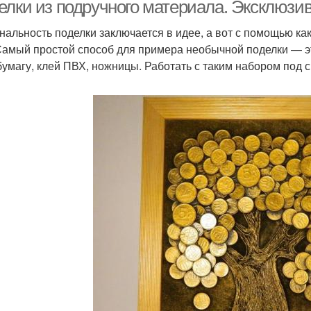
материалов
елки из подручного материала. Эксклюзи
нальность поделки заключается в идее, а вот с помощью ка
Самый простой способ для примера необычной поделки — эт
Полезные поделки
Поделки для дачи
Под
бумагу, клей ПВХ, ножницы. Работать с таким набором под 
Разные поделки
Зимние поделки
К
Детские поделки
Поделки из пластилина
Инт
Подел
Идеи для поделок
Поделки в садик