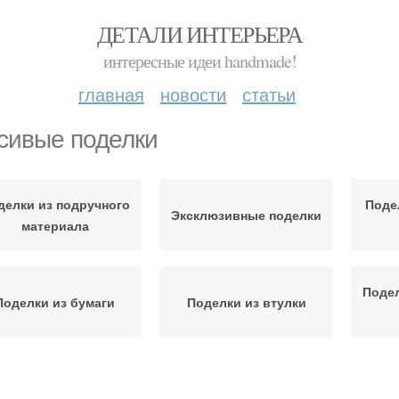
ДЕТАЛИ ИНТЕРЬЕРА
интересные идеи handmade!
главная
новости
статьи
сивые поделки
делки из подручного
Поде
Эксклюзивные поделки
материала
Подел
Поделки из бумаги
Поделки из втулки
Поделки из подручных
Под
Лёгкие поделки