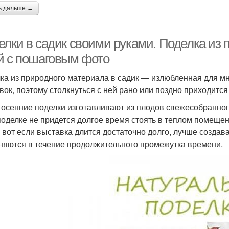
ь дальше →
лки в садик своими руками. Поделка из п
й с пошаговым фото
ка из природного материала в садик — излюбленная для мн
вок, поэтому столкнуться с ней рано или поздно приходитс
 осенние поделки изготавливают из плодов свежесобранного
поделке не придется долгое время стоять в теплом помещен
А вот если выставка длится достаточно долго, лучше созда
няются в течение продолжительного промежутка времени.