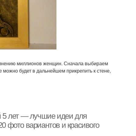
лки для детского
Поделка на участке
сада
лки на весенние
Поделки в детский сад
праздники
о мнению миллионов женщин. Сначала выбираем
Поделки на весеннюю
сенние поделки
ие можно будет в дальнейшем прикрепить к стене,
тему
ассные поделки
Бумажные поделки
й 5 лет — лучшие идеи для
20 фото вариантов и красивого
Поделки из
Поделки для сада
стиковых крышек