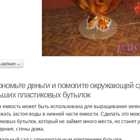
ь дальше →
ономьте деньги и помогите окружающей ср
ьших пластиковых бутылок
 емкость может быть использована для выращивания зелен
ежать застоя воды в нижней части емкости. Сделать это мож
иковых бутылок, который не займет много места, но станет
дения, стены дома.
кальный сад с горизонтальным креплением бутылок