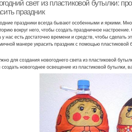
астиковой бутылки
бутылки
огодний свет из пластиковой бутылки: пр
асить праздник
одние праздники всегда бывают особенными и яркими. Мног
торию вокруг него, чтобы создать праздничное настроение. 
 у нас есть достаточно времени и средств, чтобы сделать эт
мичной манере украсить праздник с помощью пластиковой 
ужно для создания новогоднего света из пластиковой бутыл
 создать новогоднее освещение из пластиковой бутылки, в