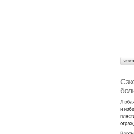
читат
Сэк
бол
Любая
и изб
пласт
ограж
Верти