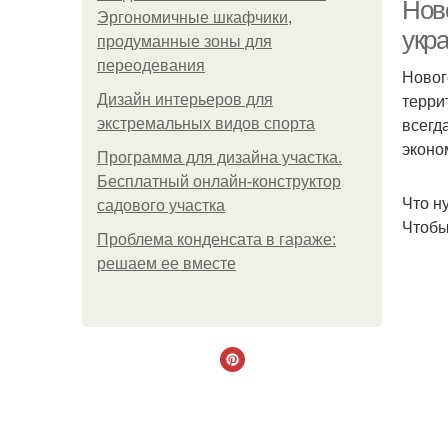
пл
Нов
Эргономичные шкафчики,
укр
продуманные зоны для
переодевания
Новог
терри
Дизайн интерьеров для
всегда
экстремальных видов спорта
эконо
Программа для дизайна участка.
Бесплатный онлайн-конструктор
Что н
садового участка
Чтобы
Проблема конденсата в гараже:
решаем ее вместе