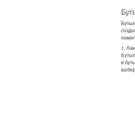
Бут
Бутыл
созда
помог
1. Ла
Бутыл
в бут
выбер