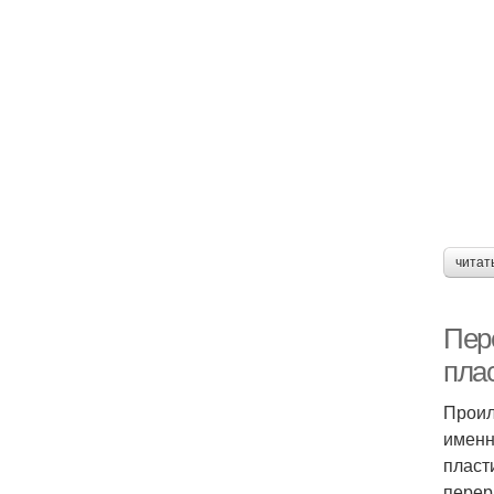
читат
Пер
пла
Проил
именн
пласт
перер