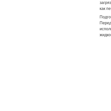
загря
как п
Подго
Перед
испол
жидко