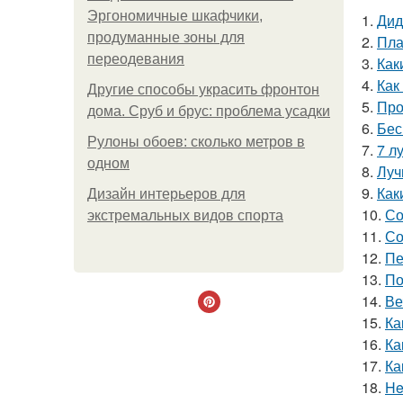
Эргономичные шкафчики,
1.
Дид
продуманные зоны для
2.
Пла
переодевания
3.
Как
4.
Как
Другие способы украсить фронтон
5.
Про
дома. Сруб и брус: проблема усадки
6.
Бес
Рулоны обоев: сколько метров в
7.
7 л
одном
8.
Луч
9.
Как
Дизайн интерьеров для
10.
Со
экстремальных видов спорта
11.
Со
12.
Пе
13.
По
14.
Ве
15.
Ка
16.
Ка
17.
Ка
18.
He