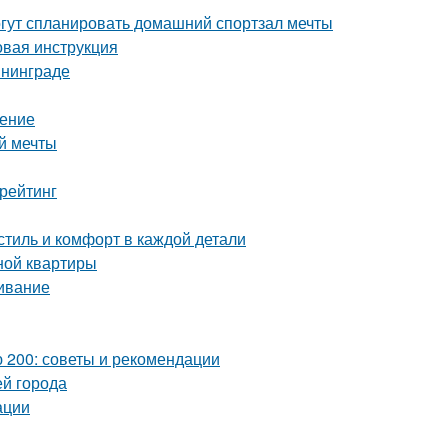
гут спланировать домашний спортзал мечты
овая инструкция
ининграде
шение
й мечты
рейтинг
тиль и комфорт в каждой детали
ной квартиры
живание
 200: советы и рекомендации
ей города
ации