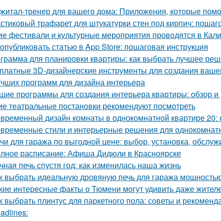
житал-тренер для вашего дома: Приложения, которые помо
стиковый трафарет для штукатурки стен под кирпич: пошаг
ие фестивали и культурные мероприятия проводятся в Кал
 опубликовать статью в App Store: пошаговая инструкция
грамма для планировки квартиры: как выбрать лучшее ре
платные 3D-дизайнерские инструменты для создания ваше
учших программ для дизайна интерьера
шие программы для создания интерьера квартиры: обзор и 
ие театральные постановки рекомендуют посмотреть
временный дизайн комнаты в однокомнатной квартире 20: с
временные стили и интерьерные решения для однокомнат
чи для гаража по выгодной цене: выбор, установка, обслу
лное расписание: Афиша Дидюли в Красноярске
чная печь спустя год: как изменилась наша жизнь
к выбрать идеальную дровяную печь для гаража мощностью
кие интересные факты о Тюмени могут удивить даже жител
к выбрать плинтус для паркетного пола: советы и рекоменд
adlines: