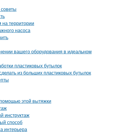
 советы
ать
м на территории
ажного насоса
вить
ранении вашего оборудования в идеальном
аботки пластиковых бутылок
сделать из больших пластиковых бутылок
епты
 помощью этой вытяжки
таж
й инструктаж
вый способ
на интерьера