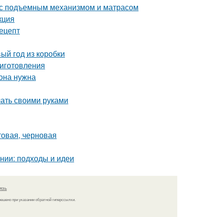
 с подъемным механизмом и матрасом
кция
рецепт
ый год из коробки
риготовления
 она нужна
лать своими руками
товая, черновая
нии: подходы и идеи
язь
решено при указании обратной гиперссылки.