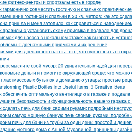
кие фитнес-центры и спортзалы есть в городе
к гармонично совместить гостиную и спальню: практические
вмещение гостиной и спальни в 20 кв. метров: как это сдел
сна пришла и меня затопило: как справиться с наводнение
к правильно установить схему приямка в подвале для дрен
иямок для насоса в цокольном этаже: как выбрать и устано
облемы с дренажными приямками и их решение
иямки для дренажного насоса: все, что нужно знать о сох
янии
реосмыслите свой мусор: 20 удивительных идей для перер
кономьте деньги и помогите окружающей среде: что можно 
 пластмассовых бутылок в домашнюю утварь: простые рец
ansforming Plastic Bottles into Useful Items: 3 Creative Ideas
к обеспечить оптимальную вентиляцию в гараже и подвале
учшите безопасность и функциональность вашего гаража с
к сделать печь для бани своими руками: подробный инструк
роим самую мощную банную печь своими руками: подробны
роим печь для бани из трубы за один день: простой и деше
здание уютного дома с Анной Муравиной: принципы дизай