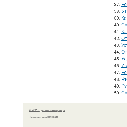
37.
Ре
38.
5 
39.
Ка
40.
Со
41.
Ка
42.
От
43.
Ус
44.
От
45.
Уд
46.
Из
47.
Ре
48.
Чт
49.
Ру
50.
Со
© 2026 Детали интерьера
Интересные идеи Handmade!