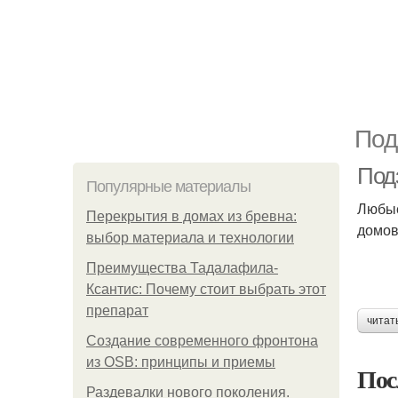
Под
Под
Популярные материалы
Любые
Перекрытия в домах из бревна:
домов
выбор материала и технологии
Преимущества Тадалафила-
Ксантис: Почему стоит выбрать этот
препарат
читат
Создание современного фронтона
из OSB: принципы и приемы
Пос
Раздевалки нового поколения.