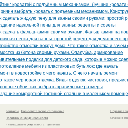
йтинг кроватей с подъёмным механизмом. Лучшие кровати
причин выбрать кровать с подъемным механизмом. Констру
к сделать жидкую пену для ванны своими руками: простой 
здание идеальной пены для ванны: рецепты и советы
к сделать фальш-камин своими руками. Фальш камин на нов
личная пенка для ванны: простой рецепт для домашнего п
тройство отмостки вокруг дома. Что такое отмостка и зачем
мостка из бетона своими руками. Опалубка, армирование
ивительные поделки для детского сада, которые можно сде
готовление мебели из пластиковых бутылок: где начать
монт в новостройке с чего начать. С чего начать ремонт
о такое черновая отделка. Виды отделок: чистовая, предчис
лонные обои: как выбрать правильные размеры
здание комфортной гостиной-спальни в маленьком помеще
Контакты
Пользовательское соглашение
Обратная св
Политика конфидециальности
Копирование раз
г. Москва, Довженко улица 4 корп.1, м. Парк Победы