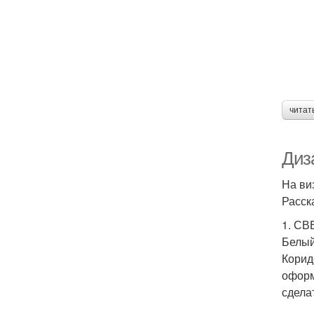
читат
Диза
На ви
Расск
1. С
Белый
Корид
оформ
сдела