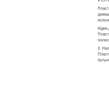
Пласт
домаш
испол
Идеи 
Пласт
полоск
2. На
Пласт
бутылк