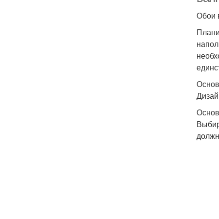
Обои 
Плани
напол
необх
единс
Основ
Дизай
Основ
Выбир
должн