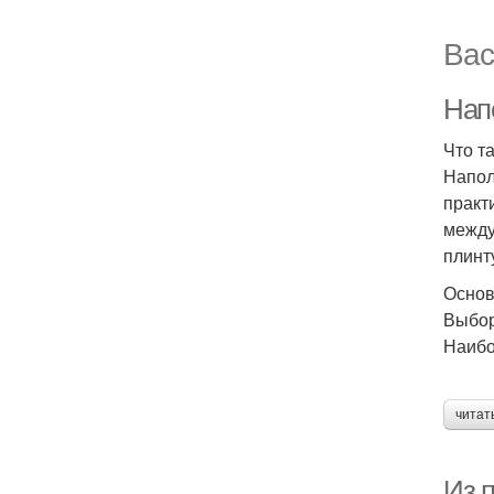
Вас
Нап
Что т
Напол
практ
между
плинт
Основ
Выбор
Наибо
читат
Из 