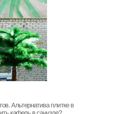
тов. Альтернатива плитке в
ить кафель в санузле?