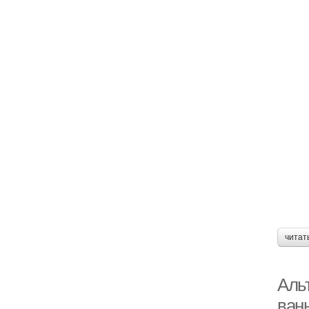
читат
Аль
ван