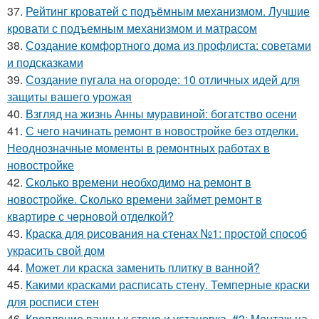
37.
Рейтинг кроватей с подъёмным механизмом. Лучшие
кровати с подъемным механизмом и матрасом
38.
Создание комфортного дома из профлиста: советами
и подсказками
39.
Создание пугала на огороде: 10 отличных идей для
защиты вашего урожая
40.
Взгляд на жизнь Анны муравиной: богатство осени
41.
С чего начинать ремонт в новостройке без отделки.
Неоднозначные моменты в ремонтных работах в
новостройке
42.
Сколько времени необходимо на ремонт в
новостройке. Сколько времени займет ремонт в
квартире с черновой отделкой?
43.
Краска для рисования на стенах №1: простой способ
украсить свой дом
44.
Может ли краска заменить плитку в ванной?
45.
Какими красками расписать стену. Темперные краски
для росписи стен
46.
Крепление ванны к стене и установка. #2: Монтаж на