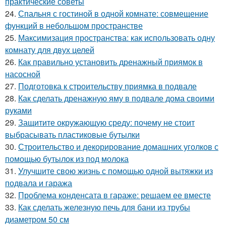
практические советы
24.
Спальня с гостиной в одной комнате: совмещение
функций в небольшом пространстве
25.
Максимизация пространства: как использовать одну
комнату для двух целей
26.
Как правильно установить дренажный приямок в
насосной
27.
Подготовка к строительству приямка в подвале
28.
Как сделать дренажную яму в подвале дома своими
руками
29.
Защитите окружающую среду: почему не стоит
выбрасывать пластиковые бутылки
30.
Строительство и декорирование домашних уголков с
помощью бутылок из под молока
31.
Улучшите свою жизнь с помощью одной вытяжки из
подвала и гаража
32.
Проблема конденсата в гараже: решаем ее вместе
33.
Как сделать железную печь для бани из трубы
диаметром 50 см