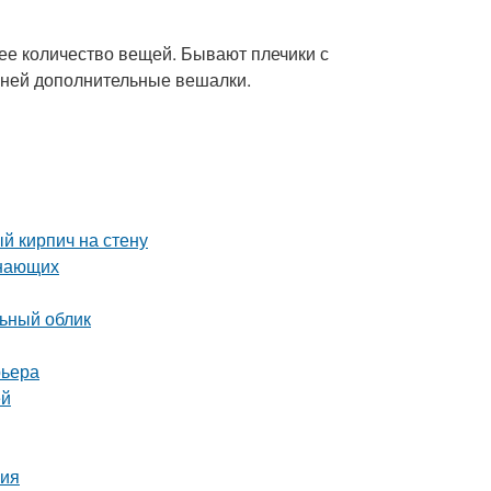
ее количество вещей. Бывают плечики с
 ней дополнительные вешалки.
й кирпич на стену
инающих
льный облик
рьера
ей
ния