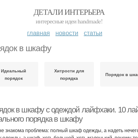
ДЕТАЛИ ИНТЕРЬЕРА
интересные идеи handmade!
главная
новости
статьи
ядок в шкафу
Идеальный
Хитрости для
Порядок в шк
порядок
порядка
ядок в шкафу с одеждой лайфхаки. 10 ла
ального порядка в шкафу
не знакома проблема: полный шкаф одежды, а надеть нече
у одежды, а шкаф, хоть большой, хоть маленький, почему-т