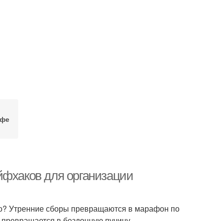
афе
йфхаков для организации
го? Утренние сборы превращаются в марафон по
о превращается в бездонную пучину.