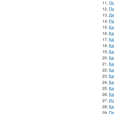
11.
Ос
12.
По
13.
Ди
14.
Ра
15.
Ка
16.
Ка
17.
Ка
18.
Ка
19.
Ка
20.
Ка
21.
Ка
22.
Ка
23.
Ка
24.
Ка
25.
Ка
26.
Ка
27.
Из
28.
Ка
29.
Пе