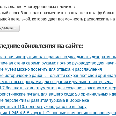
пользование многоуровневых плечиков
ный способ позволит разместить на штанге в шкафу больш
ьшой петелькой, которая дает возможность расположить на
ь дальше →
ледние обновления на сайте:
аговая инструкция: как правильно укладывать декоративны
пичная стена своими руками: полное руководство для нач
ие музеи можно посетить для отдыха и расслабления
ие исторические районы Тольятти сохраняют свой оригина
бесплатных программ для создания идеального интерьера
-7 бесплатных инструментов для создания красивого инте
ристические пугала для вашего сада: 20 оригинальных ид
ие перспективы развития туризма в Воронеже
 купить п 113: полное руководство по выбору
рия 1.245.4-5 Выпуск 1: Основные изменения и нововведе