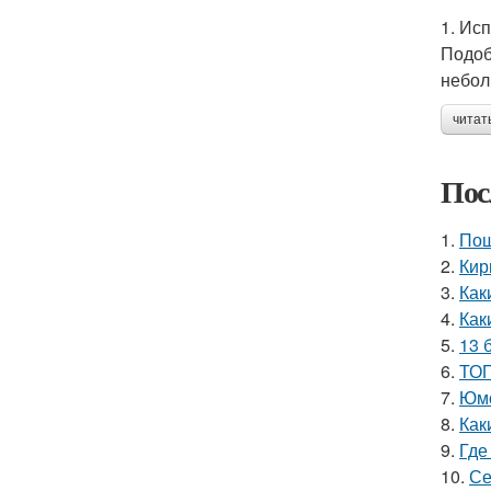
1. Ис
Подоб
небол
читат
Пос
1.
Пош
2.
Кир
3.
Как
4.
Как
5.
13 
6.
ТОП
7.
Юмо
8.
Как
9.
Где
10.
Се