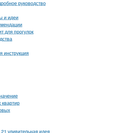
дробное руководство
ы и идеи
комендации
ит для прогулок
дства
ая инструкция
значение
х квартир
товых
 21 удивительная идея