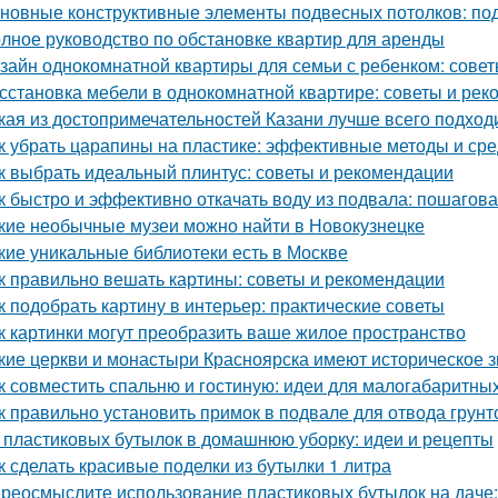
новные конструктивные элементы подвесных потолков: по
лное руководство по обстановке квартир для аренды
зайн однокомнатной квартиры для семьи с ребенком: совет
сстановка мебели в однокомнатной квартире: советы и ре
кая из достопримечательностей Казани лучше всего подход
к убрать царапины на пластике: эффективные методы и сре
к выбрать идеальный плинтус: советы и рекомендации
к быстро и эффективно откачать воду из подвала: пошагов
кие необычные музеи можно найти в Новокузнецке
кие уникальные библиотеки есть в Москве
к правильно вешать картины: советы и рекомендации
к подобрать картину в интерьер: практические советы
к картинки могут преобразить ваше жилое пространство
кие церкви и монастыри Красноярска имеют историческое 
к совместить спальню и гостиную: идеи для малогабаритны
к правильно установить примок в подвале для отвода грун
 пластиковых бутылок в домашнюю уборку: идеи и рецепты
к сделать красивые поделки из бутылки 1 литра
реосмыслите использование пластиковых бутылок на даче: