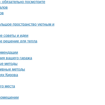
– обязательно посмотрите
алов
ов
большое пространство уютным и
е советы и идеи
ое решение для тепла
комендации
ния вашего гаража
ые методы
ктивные методы
иях Кирова
ого места
 помещении