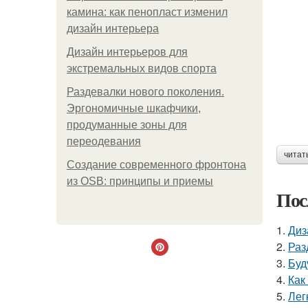
камина: как пенопласт изменил
дизайн интерьера
Дизайн интерьеров для
экстремальных видов спорта
Раздевалки нового поколения.
Эргономичные шкафчики,
продуманные зоны для
переодевания
читат
Создание современного фронтона
из OSB: принципы и приемы
Пос
1.
Диз
2.
Раз
3.
Буд
4.
Как
5.
Лег