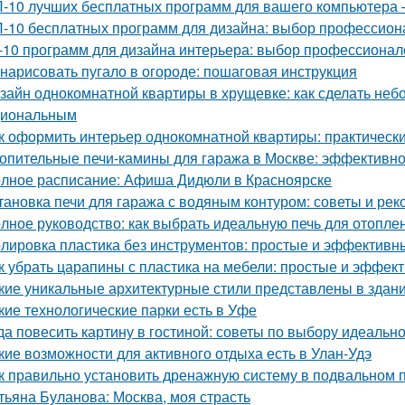
-10 лучших бесплатных программ для вашего компьютера 
-10 бесплатных программ для дизайна: выбор профессион
-10 программ для дизайна интерьера: выбор профессионал
 нарисовать пугало в огороде: пошаговая инструкция
зайн однокомнатной квартиры в хрущевке: как сделать не
циональным
к оформить интерьер однокомнатной квартиры: практически
опительные печи-камины для гаража в Москве: эффективн
лное расписание: Афиша Дидюли в Красноярске
тановка печи для гаража с водяным контуром: советы и ре
лное руководство: как выбрать идеальную печь для отопле
лировка пластика без инструментов: простые и эффективн
к убрать царапины с пластика на мебели: простые и эффе
кие уникальные архитектурные стили представлены в здан
кие технологические парки есть в Уфе
да повесить картину в гостиной: советы по выбору идеальн
кие возможности для активного отдыха есть в Улан-Удэ
к правильно установить дренажную систему в подвальном
тьяна Буланова: Москва, моя страсть