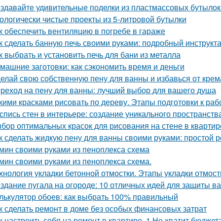
здавайте удивительные поделки из пластмассовых бутылок
ологически чистые проекты из 5-литровой бутылки
к обеспечить вентиляцию в погребе в гараже
к сделать банную печь своими руками: подробный инструкт
к выбрать и установить печь для бани из металла
машние заготовки: как сэкономить время и деньги
елай свою собственную пену для ванны и избавься от крем
реход на пену для ванны: лучший выбор для вашего душа
кими красками рисовать по дереву. Этапы подготовки к раб
спись стен в интерьере: создание уникального пространств
бор оптимальных красок для рисования на стене в квартир
к сделать жидкую пену для ванны своими руками: простой 
мин своими руками из пеноплекса схема
мин своими руками из пеноплекса схема.
хнология укладки бетонной отмостки. Этапы укладки отмост
здание пугала на огороде: 10 отличных идей для защиты в
лькулятор обоев: как выбрать 100% правильный
к сделать ремонт в доме без особых финансовых затрат
к настроить себя на ремонт в квартире. 1 Не хватит бюджет