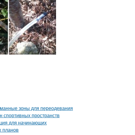
уманные зоны для переодевания
йн спортивных пространств
укция для начинающих
х планов