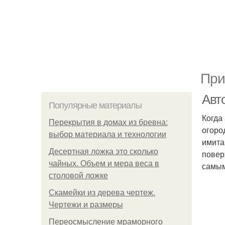
При
Авт
Популярные материалы
Когда
Перекрытия в домах из бревна:
огоро
выбор материала и технологии
имита
Десертная ложка это сколько
повер
чайных. Объем и мера веса в
самым
столовой ложке
Скамейки из дерева чертеж.
Чертежи и размеры
Переосмысление мраморного