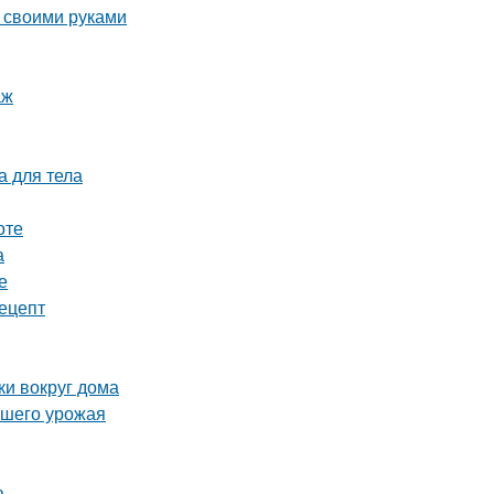
 своими руками
аж
а для тела
оте
а
е
рецепт
ки вокруг дома
ашего урожая
а