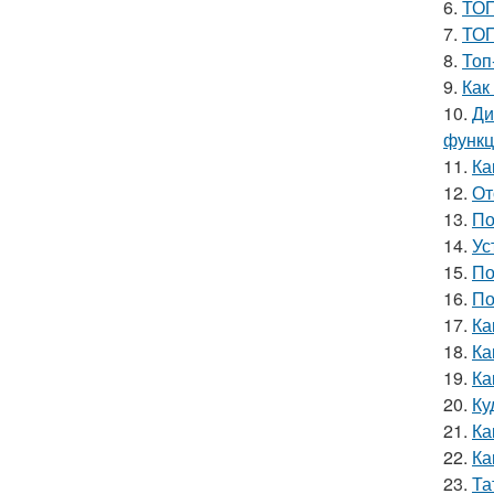
6.
ТОП
7.
ТОП
8.
Топ
9.
Как
10.
Ди
функ
11.
Ка
12.
От
13.
По
14.
Ус
15.
По
16.
По
17.
Ка
18.
Ка
19.
Ка
20.
Ку
21.
Ка
22.
Ка
23.
Та