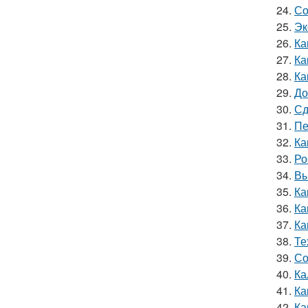
24.
Со
25.
Эк
26.
Ка
27.
Ка
28.
Ка
29.
До
30.
Сд
31.
Пе
32.
Ка
33.
Ро
34.
Вы
35.
Ка
36.
Ка
37.
Ка
38.
Те
39.
Со
40.
Ка
41.
Ка
42.
Ка