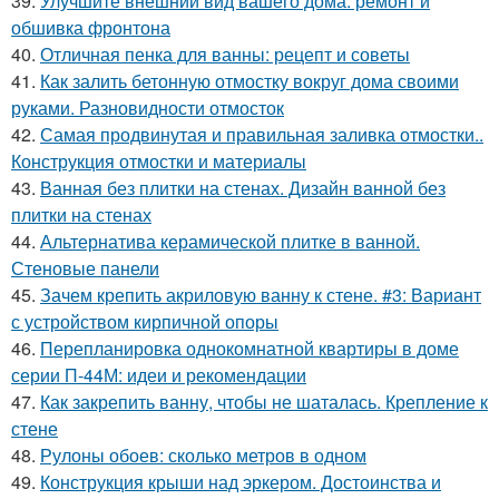
39.
Улучшите внешний вид вашего дома: ремонт и
обшивка фронтона
40.
Отличная пенка для ванны: рецепт и советы
41.
Как залить бетонную отмостку вокруг дома своими
руками. Разновидности отмосток
42.
Самая продвинутая и правильная заливка отмостки..
Конструкция отмостки и материалы
43.
Ванная без плитки на стенах. Дизайн ванной без
плитки на стенах
44.
Альтернатива керамической плитке в ванной.
Стеновые панели
45.
Зачем крепить акриловую ванну к стене. #3: Вариант
с устройством кирпичной опоры
46.
Перепланировка однокомнатной квартиры в доме
серии П-44М: идеи и рекомендации
47.
Как закрепить ванну, чтобы не шаталась. Крепление к
стене
48.
Рулоны обоев: сколько метров в одном
49.
Конструкция крыши над эркером. Достоинства и