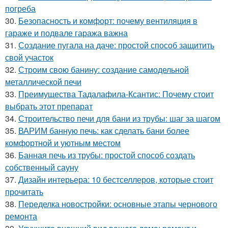
погреба
30.
Безопасность и комфорт: почему вентиляция в
гараже и подвале гаража важна
31.
Создание пугала на даче: простой способ защитить
свой участок
32.
Строим свою банину: создание самодельной
металлической печи
33.
Преимущества Тадалафила-Ксантис: Почему стоит
выбрать этот препарат
34.
Строительство печи для бани из трубы: шаг за шагом
35.
ВАРИМ банную печь: как сделать бани более
комфортной и уютным местом
36.
Банная печь из трубы: простой способ создать
собственный сауну
37.
Дизайн интерьера: 10 бестселлеров, которые стоит
прочитать
38.
Переделка новостройки: основные этапы чернового
ремонта