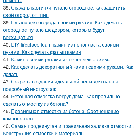
ремонта
38.
Скачать картинки пугало огородное: как защитить
свой огород от птиц
39.
Пугало для огорода своими руками. Как сделать
огородное пугало шедевром, которым будут
восхищаться
40.
DIY fireplace foam камин из пенопласта своими
руками. Как сделать фальш камин
41.
Камин своими руками из пеноплекса схема
42.
Как сделать декоративный камин своими руками. Как
делать
43.
Секреты создания идеальной пены для ванны:
подробный инструктаж
44.
Бетонная отмостка вокруг дома. Как правильно
сделать отмостку из бетона?
45.
Правильная отмостка из бетона. Соотношение
компонентов
46.
Самая продвинутая и правильная заливка отмостки..
Конструкция отмостки и материалы