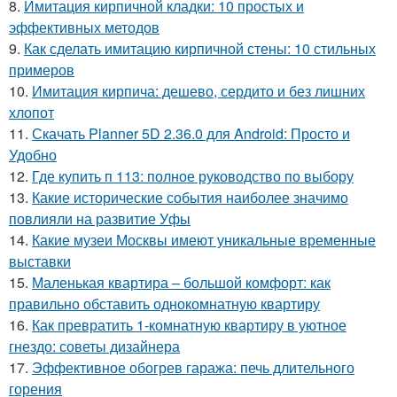
8.
Имитация кирпичной кладки: 10 простых и
эффективных методов
9.
Как сделать имитацию кирпичной стены: 10 стильных
примеров
10.
Имитация кирпича: дешево, сердито и без лишних
хлопот
11.
Скачать Planner 5D 2.36.0 для Android: Просто и
Удобно
12.
Где купить п 113: полное руководство по выбору
13.
Какие исторические события наиболее значимо
повлияли на развитие Уфы
14.
Какие музеи Москвы имеют уникальные временные
выставки
15.
Маленькая квартира – большой комфорт: как
правильно обставить однокомнатную квартиру
16.
Как превратить 1-комнатную квартиру в уютное
гнездо: советы дизайнера
17.
Эффективное обогрев гаража: печь длительного
горения