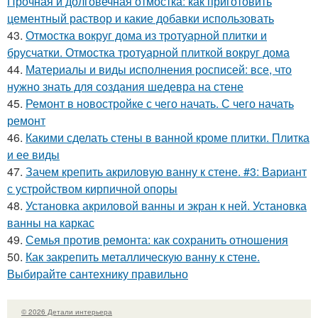
Прочная и долговечная отмостка: как приготовить
цементный раствор и какие добавки использовать
43.
Отмостка вокруг дома из тротуарной плитки и
брусчатки. Отмостка тротуарной плиткой вокруг дома
44.
Материалы и виды исполнения росписей: все, что
нужно знать для создания шедевра на стене
45.
Ремонт в новостройке с чего начать. С чего начать
ремонт
46.
Какими сделать стены в ванной кроме плитки. Плитка
и ее виды
47.
Зачем крепить акриловую ванну к стене. #3: Вариант
с устройством кирпичной опоры
48.
Установка акриловой ванны и экран к ней. Установка
ванны на каркас
49.
Семья против ремонта: как сохранить отношения
50.
Как закрепить металлическую ванну к стене.
Выбирайте сантехнику правильно
© 2026 Детали интерьера