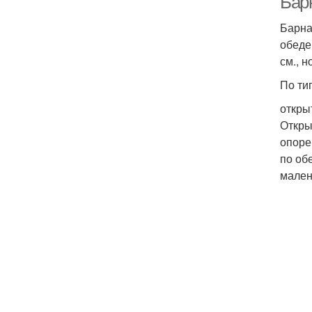
Барн
Барна
обеде
см., 
По ти
откры
Откры
опоре
по об
мален