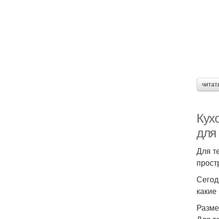
читат
Кух
для
Для т
прост
Сегод
какие
Разм