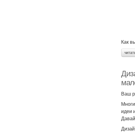
Как в
читат
Диза
мал
Ваш р
Многи
идеи 
Давай
Дизай