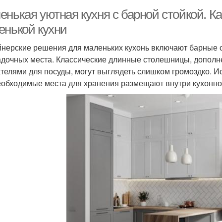
нькая уютная кухня с барной стойкой. К
енькой кухни
нерские решения для маленьких кухонь включают барные с
адочных места. Классические длинные столешницы, допол
телями для посуды, могут выглядеть слишком громоздко. Ис
еобходимые места для хранения размещают внутри кухонног