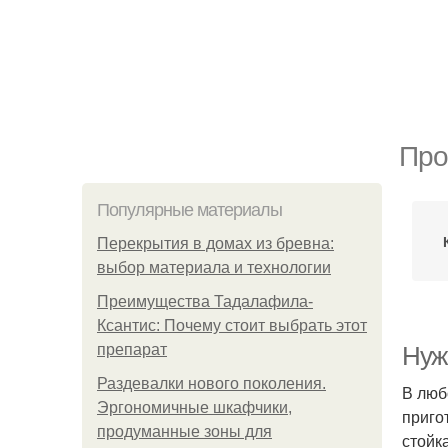
Про
Популярные материалы
Перекрытия в домах из бревна:
выбор материала и технологии
Преимущества Тадалафила-
Ксантис: Почему стоит выбрать этот
препарат
Нуж
Раздевалки нового поколения.
В люб
Эргономичные шкафчики,
приго
продуманные зоны для
стойк