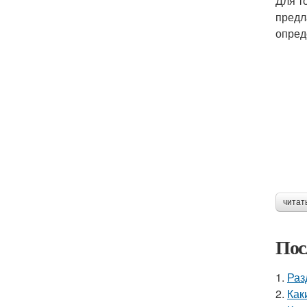
Для т
предл
опред
читат
Пос
1.
Раз
2.
Как