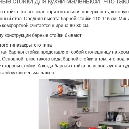
ые стойки для кухни маленькой. Что тако
я стойка это высокая горизонтальная поверхность, которую
нный стол. Средняя высота барной стойки 110-115 см. Ми
но комфортной считается ширина 60-80 см.
пу конструкции барные стойки бывают:
того типазакрытого типа
тая барная стойка представляет собой столешницу на хро
. Основной плюс такого вида барной стойки в том, что под н
е стороны стойки. А когда барная стойка не используется ту
ькой кухни весьма важно.