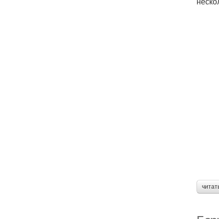
неско
читат