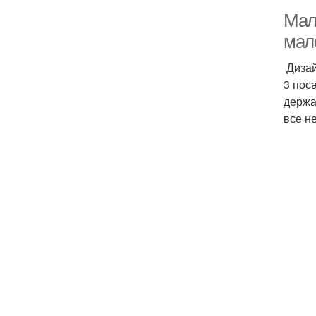
Мале
мал
Дизай
3 пос
держа
все н