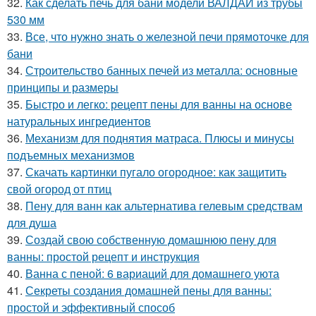
32.
Как сделать печь для бани модели ВАЛДАЙ из трубы
530 мм
33.
Все, что нужно знать о железной печи прямоточке для
бани
34.
Строительство банных печей из металла: основные
принципы и размеры
35.
Быстро и легко: рецепт пены для ванны на основе
натуральных ингредиентов
36.
Механизм для поднятия матраса. Плюсы и минусы
подъемных механизмов
37.
Скачать картинки пугало огородное: как защитить
свой огород от птиц
38.
Пену для ванн как альтернатива гелевым средствам
для душа
39.
Создай свою собственную домашнюю пену для
ванны: простой рецепт и инструкция
40.
Ванна с пеной: 6 вариаций для домашнего уюта
41.
Секреты создания домашней пены для ванны:
простой и эффективный способ