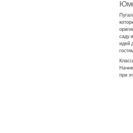
Юмо
Пугал
котор
ориги
саду 
идей 
гостя
Класс
Начне
при э