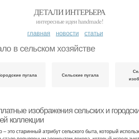
ДЕТАЛИ ИНТЕРЬЕРА
интересные идеи handmade!
главная
новости
статьи
ало в сельском хозяйстве
Се
Городские пугала
Сельские пугала
изо
платные изображения сельских и городски
ей коллекции
о – это старинный атрибут сельского быта, который использ
о стало популярным элементом декора, который используют