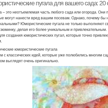
ристические пугала для вашего сада: 20
а – это неотъемлемая часть любого сада или огорода. Они п
ые могут нанести вред вашим посевам. Однако, почему бы 
нальными? Юмористические пугала не только выполняют с
изюминку, делая его более уникальным и привлекательным.
для создания юмористических пугал, которые точно привле
м.
ические юмористические пугала
м с классических идей, которые уже полюбились многим сад
том выглядят очень оригинально.