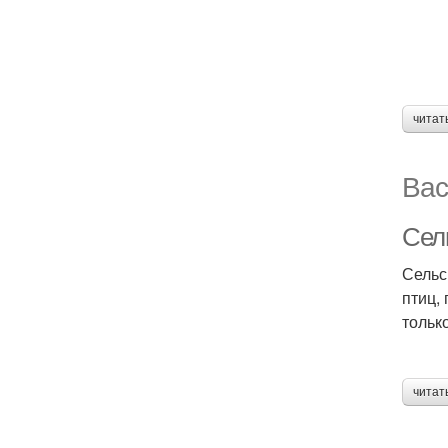
читат
Вас
Сель
Сельс
птиц,
тольк
читат