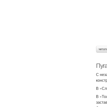
читат
Пуг
С нез
конст
В «Сл
В «То
застав