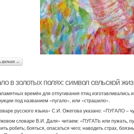
ь дальше →
ало в золотых полях: символ сельской жи
апамятных времён для отпугивания птиц изготавливались и
рукции под названием «пугало», или «страшило».
оваре русского языка» С.И. Ожегова указано: «ПУГАЛО – чу
лковом словаре В.И. Даля» читаем: «ПУГАТЬ или пужать, пуг
ить робеть; бояться, опасаться чего; наводить страх, боязнь