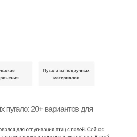
льские
Пугала из подручных
бражения
материалов
х пугало: 20+ вариантов для
овался для отпугивания птиц с полей. Сейчас
 для украшения интерьера и экстерьера. В этой