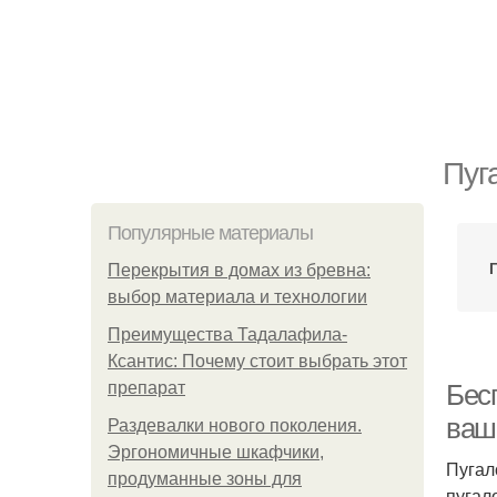
Пуг
Популярные материалы
Перекрытия в домах из бревна:
выбор материала и технологии
Преимущества Тадалафила-
Ксантис: Почему стоит выбрать этот
препарат
Бес
ваш
Раздевалки нового поколения.
Эргономичные шкафчики,
Пугал
продуманные зоны для
пугал