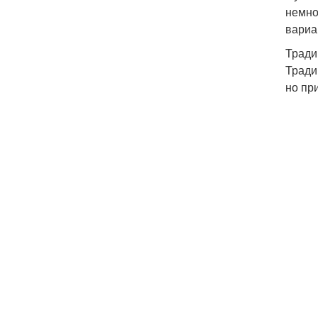
немно
вариа
Тради
Тради
но пр