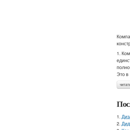
Компа
конст
1. Ко
единс
полно
Это в
читат
Пос
1.
Диз
2.
Дид