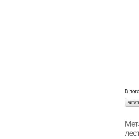
В пог
читат
Мет
лес