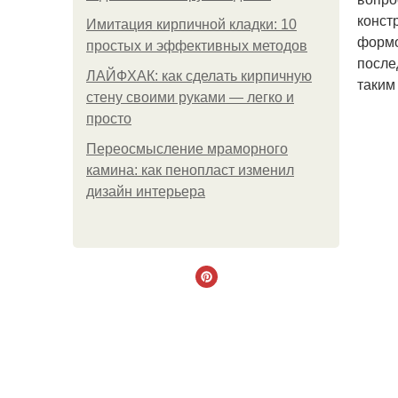
конст
Имитация кирпичной кладки: 10
формо
простых и эффективных методов
после
ЛАЙФХАК: как сделать кирпичную
таким
стену своими руками — легко и
просто
Переосмысление мраморного
камина: как пенопласт изменил
дизайн интерьера