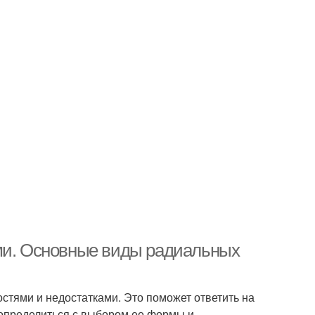
ами. Основные виды радиальных
стями и недостатками. Это поможет ответить на
т определиться с выбором ее формы и