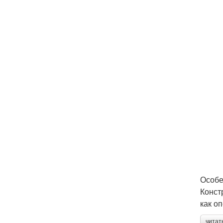
Особе
Конст
как о
читат