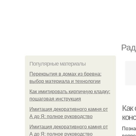
Рад
Популярные материалы
Перекрытия в домах из бревна:
выбор материала и технологии
Как имитировать кирпичную кладку:
пошаговая инструкция
Как
Имитация декоративного камня от
кон
А до Я: полное руководство
Имитация декоративного камня от
Позна
А до Я: полное руководство
вопро