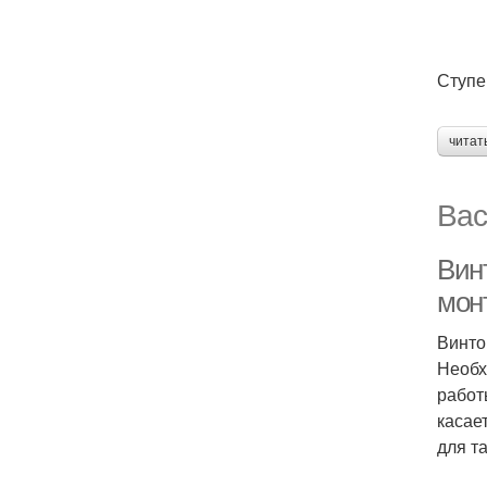
Ступе
читат
Вас
Вин
мон
Винто
Необх
работ
касае
для т