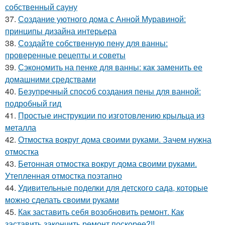
собственный сауну
37.
Создание уютного дома с Анной Муравиной:
принципы дизайна интерьера
38.
Создайте собственную пену для ванны:
проверенные рецепты и советы
39.
Сэкономить на пенке для ванны: как заменить ее
домашними средствами
40.
Безупречный способ создания пены для ванной:
подробный гид
41.
Простые инструкции по изготовлению крыльца из
металла
42.
Отмостка вокруг дома своими руками. Зачем нужна
отмостка
43.
Бетонная отмостка вокруг дома своими руками.
Утепленная отмостка поэтапно
44.
Удивительные поделки для детского сада, которые
можно сделать своими руками
45.
Как заставить себя возобновить ремонт. Как
заставить закончить ремонт поскорее?!!