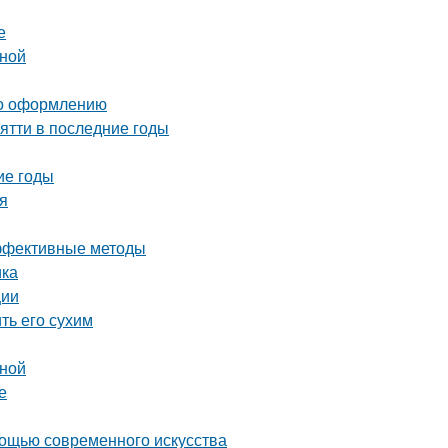
е
ьной
 по оформлению
ятти в последние годы
ие годы
я
эффективные методы
ика
ции
ть его сухим
иной
е
мощью современного искусства