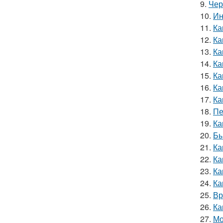
9.
Чер
10.
Ин
11.
Ка
12.
Ка
13.
Ка
14.
Ка
15.
Ка
16.
Ка
17.
Ка
18.
Пе
19.
Ка
20.
Бы
21.
Ка
22.
Ка
23.
Ка
24.
Ка
25.
Вр
26.
Ка
27.
Мо