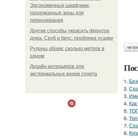
Эргономичные шкафчики,
продуманные зоны для
переодевания
Другие способы украсить фронтон
дома. Сруб и брус: проблема усадки
читат
Рулоны обоев: сколько метров в
одном
Пос
Дизайн интерьеров для
экстремальных видов спорта
1.
Без
2.
Соз
3.
Ими
4.
Как
5.
ТОП
6.
Топ
7.
Соз
8.
Куп