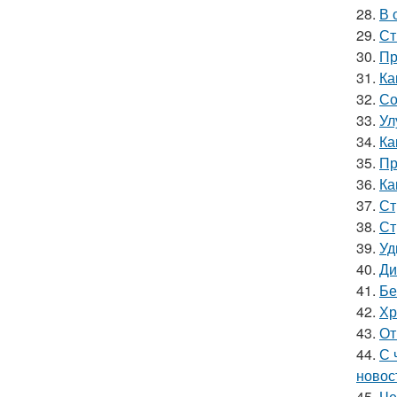
28.
В 
29.
Ст
30.
Пр
31.
Ка
32.
Со
33.
Ул
34.
Ка
35.
Пр
36.
Ка
37.
Ст
38.
Ст
39.
Уд
40.
Ди
41.
Бе
42.
Хр
43.
От
44.
С 
новос
45.
Че