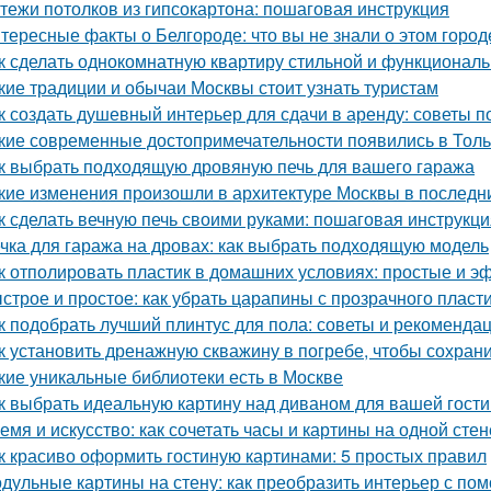
тежи потолков из гипсокартона: пошаговая инструкция
тересные факты о Белгороде: что вы не знали о этом город
к сделать однокомнатную квартиру стильной и функционал
кие традиции и обычаи Москвы стоит узнать туристам
к создать душевный интерьер для сдачи в аренду: советы
кие современные достопримечательности появились в Толь
к выбрать подходящую дровяную печь для вашего гаража
кие изменения произошли в архитектуре Москвы в последн
к сделать вечную печь своими руками: пошаговая инструкци
чка для гаража на дровах: как выбрать подходящую модель
к отполировать пластик в домашних условиях: простые и 
строе и простое: как убрать царапины с прозрачного пласт
к подобрать лучший плинтус для пола: советы и рекоменда
к установить дренажную скважину в погребе, чтобы сохрани
кие уникальные библиотеки есть в Москве
к выбрать идеальную картину над диваном для вашей гост
емя и искусство: как сочетать часы и картины на одной стен
к красиво оформить гостиную картинами: 5 простых правил
дульные картины на стену: как преобразить интерьер с по