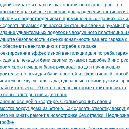
одной комнате и спальня: как организовать пространство
ильные и практичные решения для разделения гостиной и 
облемы с водоотведением в промышленных зданиях: как из
к сделать приамок для насосной станции своими руками: пр
здание удивительных поделок из воздушного пластилина и
учшите безопасность и функциональность вашего гаража с
к обеспечить вентиляцию в погребе в гараже
оектирование эффективной вентиляции для погреба гараж
к сделать печь для бани своими руками: подробный инструк
роим свою печь для бани: руководство для начинающих
роительство печи для бани: простой и эффективный способ
ивительные куклы для сада, сделанные своими руками: прос
зайн интерьера: 10 бестселлеров, которые стоит прочитать
з пены: альтернативы для ванн
анение овощей в квартире. Сколько хранить овощи
мостка вокруг дома из бетона. Как сделать отмостку вокруг
чего начинать ремонт в новостройке без отделки. Неодноз
тройке
м можно отделать ванную кроме плитки. Керамическая пли