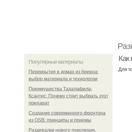
Раз
Как 
Популярные материалы
Для т
Перекрытия в домах из бревна:
выбор материала и технологии
Преимущества Тадалафила-
Ксантис: Почему стоит выбрать этот
препарат
Создание современного фронтона
из OSB: принципы и приемы
Раздевалки нового поколения.