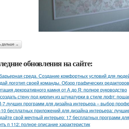
ь дальше →
ледние обновления на сайте:
барьерная среда. Создание комфортных условий для люде
дай логотип своей команды. Обзор графических редакторов
тация декоративного камня от А до Я: полное руководство
 создать стену под кирпич из штукатурки в стиле лофт: пош
-7 лучших программ для дизайна интерьера – выбор проф
-10 бесплатных приложений для дизайна интерьера: лучши
дайте свой мечтный интерьер: 17 бесплатных программ дл
ить п 112: полное описание характеристик