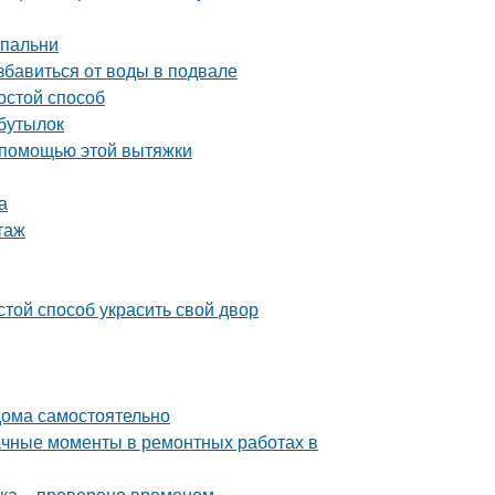
спальни
бавиться от воды в подвале
остой способ
 бутылок
 помощью этой вытяжки
а
таж
той способ украсить свой двор
 дома самостоятельно
начные моменты в ремонтных работах в
тка – проверено временем