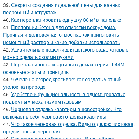
39.
Секреты создания идеальной пены для ванны:
подробный инструктаж
40.
Как перепланировать однушку 38 м² в панельке
41.
Пропорции бетона для отмостки вокруг дома.
Прочная и долговечная отмостка: как приготовить
цементный раствор и какие добавки использовать
42.
Удивительные поделки для детского сада, которые
можно сделать своими руками
43.
Перепланировка квартиры в домах серии П-44М:
основные этапы и принципы
44.
Чучело на огород красивое: как создать уютный
уголок на природе
45.
Удобство и функциональность в одном: кровать с
подъемным механизмом газовым
46.
Черновая отделка квартиры в новостройке. Что
включает в себя черновая отделка квартиры
47.
Что такое черновая отделка. Виды отделок: чистовая,
предчистовая, черновая
48.
Разновидности обоев для стен. Виды обоев: