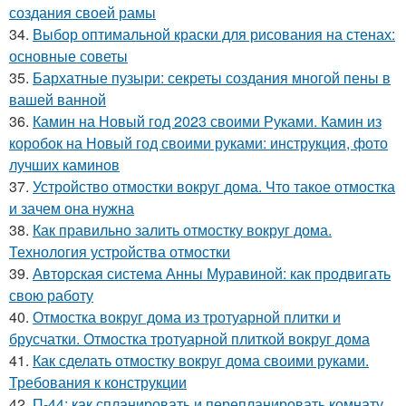
создания своей рамы
34.
Выбор оптимальной краски для рисования на стенах:
основные советы
35.
Бархатные пузыри: секреты создания многой пены в
вашей ванной
36.
Камин на Новый год 2023 своими Руками. Камин из
коробок на Новый год своими руками: инструкция, фото
лучших каминов
37.
Устройство отмостки вокруг дома. Что такое отмостка
и зачем она нужна
38.
Как правильно залить отмостку вокруг дома.
Технология устройства отмостки
39.
Авторская система Анны Муравиной: как продвигать
свою работу
40.
Отмостка вокруг дома из тротуарной плитки и
брусчатки. Отмостка тротуарной плиткой вокруг дома
41.
Как сделать отмостку вокруг дома своими руками.
Требования к конструкции
42.
П-44: как спланировать и перепланировать комнату