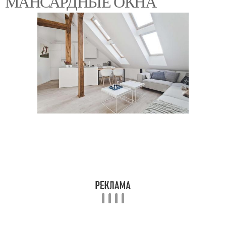
МАНСАРДНЫЕ ОКНА
Карнизы для римских
Шторы на штанге
штор
Штора к стене
Шторы на гардине
Шторы для
Штора на липучке
пластиковых окон