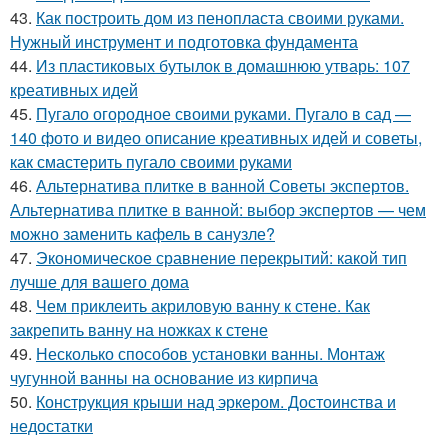
43.
Как построить дом из пенопласта своими руками.
Нужный инструмент и подготовка фундамента
44.
Из пластиковых бутылок в домашнюю утварь: 107
креативных идей
45.
Пугало огородное своими руками. Пугало в сад —
140 фото и видео описание креативных идей и советы,
как смастерить пугало своими руками
46.
Альтернатива плитке в ванной Советы экспертов.
Альтернатива плитке в ванной: выбор экспертов — чем
можно заменить кафель в санузле?
47.
Экономическое сравнение перекрытий: какой тип
лучше для вашего дома
48.
Чем приклеить акриловую ванну к стене. Как
закрепить ванну на ножках к стене
49.
Несколько способов установки ванны. Монтаж
чугунной ванны на основание из кирпича
50.
Конструкция крыши над эркером. Достоинства и
недостатки