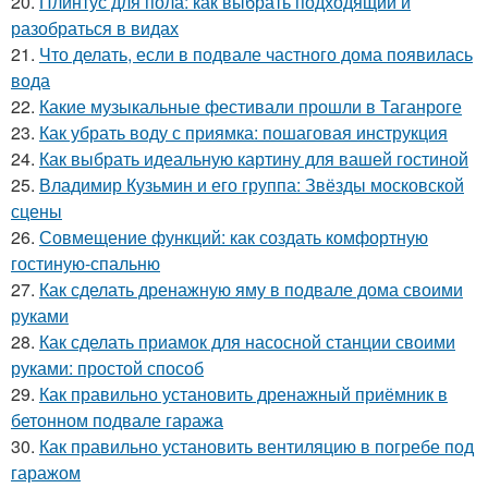
20.
Плинтус для пола: как выбрать подходящий и
разобраться в видах
21.
Что делать, если в подвале частного дома появилась
вода
22.
Какие музыкальные фестивали прошли в Таганроге
23.
Как убрать воду с приямка: пошаговая инструкция
24.
Как выбрать идеальную картину для вашей гостиной
25.
Владимир Кузьмин и его группа: Звёзды московской
сцены
26.
Совмещение функций: как создать комфортную
гостиную-спальню
27.
Как сделать дренажную яму в подвале дома своими
руками
28.
Как сделать приамок для насосной станции своими
руками: простой способ
29.
Как правильно установить дренажный приёмник в
бетонном подвале гаража
30.
Как правильно установить вентиляцию в погребе под
гаражом