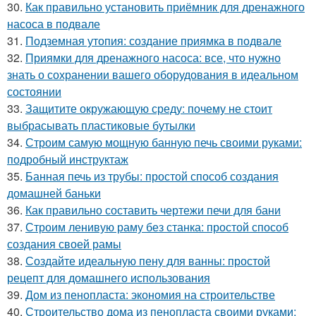
30.
Как правильно установить приёмник для дренажного
насоса в подвале
31.
Подземная утопия: создание приямка в подвале
32.
Приямки для дренажного насоса: все, что нужно
знать о сохранении вашего оборудования в идеальном
состоянии
33.
Защитите окружающую среду: почему не стоит
выбрасывать пластиковые бутылки
34.
Строим самую мощную банную печь своими руками:
подробный инструктаж
35.
Банная печь из трубы: простой способ создания
домашней баньки
36.
Как правильно составить чертежи печи для бани
37.
Строим ленивую раму без станка: простой способ
создания своей рамы
38.
Создайте идеальную пену для ванны: простой
рецепт для домашнего использования
39.
Дом из пенопласта: экономия на строительстве
40.
Строительство дома из пенопласта своими руками: