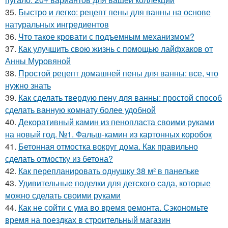
35.
Быстро и легко: рецепт пены для ванны на основе
натуральных ингредиентов
36.
Что такое кровати с подъемным механизмом?
37.
Как улучшить свою жизнь с помощью лайфхаков от
Анны Муровяной
38.
Простой рецепт домашней пены для ванны: все, что
нужно знать
39.
Как сделать твердую пену для ванны: простой способ
сделать ванную комнату более удобной
40.
Декоративный камин из пенопласта своими руками
на новый год. №1. Фальш-камин из картонных коробок
41.
Бетонная отмостка вокруг дома. Как правильно
сделать отмостку из бетона?
42.
Как перепланировать однушку 38 м² в панельке
43.
Удивительные поделки для детского сада, которые
можно сделать своими руками
44.
Как не сойти с ума во время ремонта. Сэкономьте
время на поездках в строительный магазин