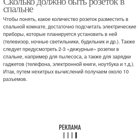
Сколько должно быть розеток в
спальне
Чтобы понять, какое количество розеток разместить в
спальной комнате, достаточно подсчитать электрические
Розетка для духовки
Розетка для вытяжки
приборы, которые планируется установить в ней
(телевизор, ночные светильники, будильник и др.). Также
следует предусмотреть 2-3 «дежурные» розетки в
Розетка для
спальне, например для пылесоса, а также для зарядки
Розетки для кухонных
посудомоечной
гаджетов (телефона, электронной книги, ноутбука и т.д.).
гаджетов
машины
Итак, путем нехитрых вычислений получаем около 10
разъемов.
Розетки для заказчиков
Розетки в комнате