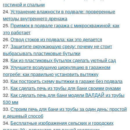
гостиной и спальни
24.
Устранение влажности в подвале: проверенные
методы внутреннего дренажа
25.
Приямок в подвале гаража с микроскважиной: как
это работает
26.
Отвод стоков из подвала: как это делается
27.
Защитите окружающую среду: почему не стоит
выбрасывать пластиковые бутылки
28.
Как из пластиковых бутылок сделать уютный сад
29.
Улучшите воздушную циркуляцию в гаражном
погребе: как правильно установить вытяжку
30.
Как построить схему вытяжки в гараже без подвала
31.
Как сделать печь из трубы для бани своими руками
32.
Как сделать печь для бани модели ВАЛДАЙ из трубы
530 мм
33.
Строим печь для бани из трубы за один день: простой
и дешевый способ
34.
Бесплатные изображения сельских и городских
пугало: 20+ вариантов для вашей коллекции