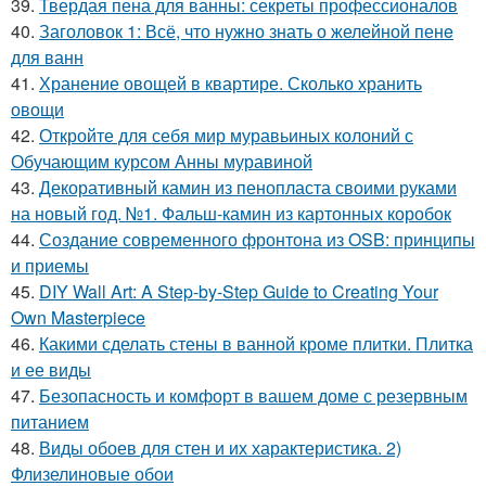
39.
Твердая пена для ванны: секреты профессионалов
40.
Заголовок 1: Всё, что нужно знать о желейной пенe
для ванн
41.
Хранение овощей в квартире. Сколько хранить
овощи
42.
Откройте для себя мир муравьиных колоний с
Обучающим курсом Анны муравиной
43.
Декоративный камин из пенопласта своими руками
на новый год. №1. Фальш-камин из картонных коробок
44.
Создание современного фронтона из OSB: принципы
и приемы
45.
DIY Wall Art: A Step-by-Step Guide to Creating Your
Own Masterpiece
46.
Какими сделать стены в ванной кроме плитки. Плитка
и ее виды
47.
Безопасность и комфорт в вашем доме с резервным
питанием
48.
Виды обоев для стен и их характеристика. 2)
Флизелиновые обои