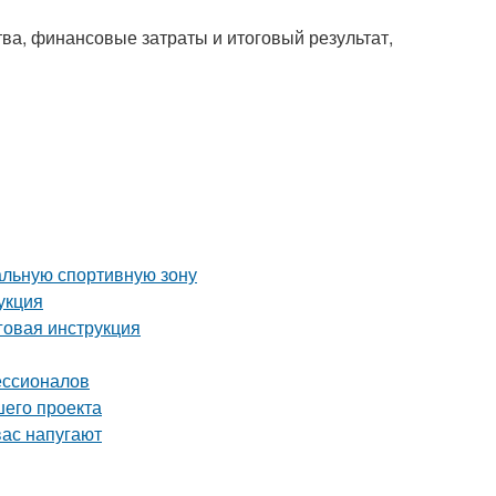
ва, финансовые затраты и итоговый результат,
альную спортивную зону
укция
аговая инструкция
ессионалов
шего проекта
вас напугают