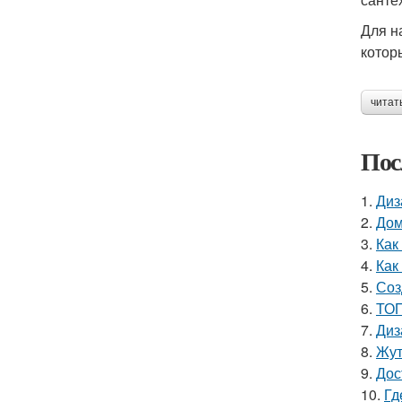
Для н
котор
читат
Пос
1.
Диз
2.
Дом
3.
Как
4.
Как
5.
Соз
6.
ТОП
7.
Диз
8.
Жут
9.
Дос
10.
Гд