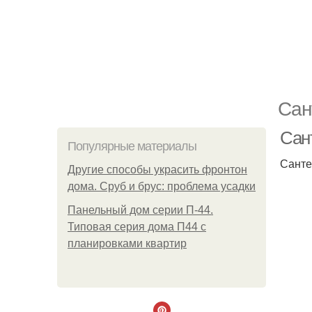
Сан
Сан
Популярные материалы
Санте
Другие способы украсить фронтон
дома. Сруб и брус: проблема усадки
Панельный дом серии П-44.
Типовая серия дома П44 с
планировками квартир