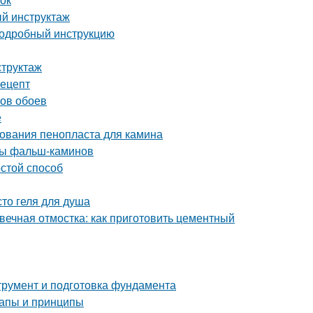
й инструктаж
 подробный инструкцию
структаж
рецепт
нов обоев
е
ования пенопласта для камина
ды фальш-каминов
остой способ
то геля для душа
вечная отмостка: как приготовить цементный
трумент и подготовка фундамента
тапы и принципы