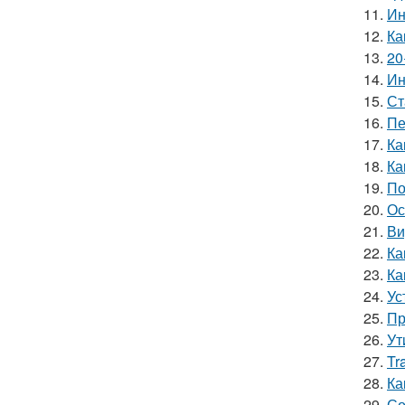
11.
Ин
12.
Ка
13.
20
14.
Ин
15.
Ст
16.
Пе
17.
Ка
18.
Ка
19.
По
20.
Ос
21.
Ви
22.
Ка
23.
Ка
24.
Ус
25.
Пр
26.
Ут
27.
Tr
28.
Ка
29.
Со