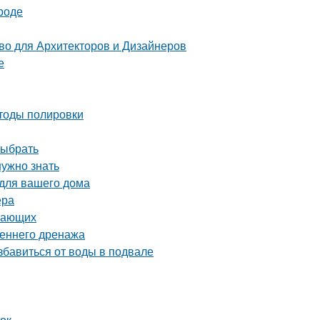
роде
о для Архитекторов и Дизайнеров
е
етоды полировки
выбрать
нужно знать
 для вашего дома
ера
инающих
реннего дренажа
бавиться от воды в подвале
ток