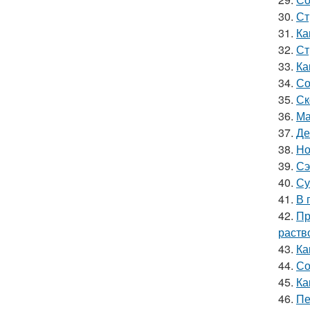
30.
Ст
31.
Ка
32.
Ст
33.
Ка
34.
Со
35.
Ск
36.
Ма
37.
Де
38.
Но
39.
Сэ
40.
Су
41.
В 
42.
Пр
раств
43.
Ка
44.
Со
45.
Ка
46.
Пе