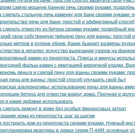
роим самую мощную банную печь своими руками: подробны
к сделать стальную печь каменку для бани своими руками:
роительство печи для бани: простой и эффективный способ
к сделать отмостку из бетона своими руками: подробный ин
здай свою собственную твёрдую пену для ванны: простой 
олько метров в рулоне обоев. Какие бывают размеры руло
стерство в деталях: искусство вырезания узоров на фанер
коративный камин из пенопласта. Плюсы и минусы использ
вогодний фальш-камин с имитацией кирпичной кладки. Ви
кономь деньги и сделай пену для ванны своими руками: пр
хая пена для ванны: простой способ улучшить свой быт
поисках альтернативы: использование пены для ванны вмес
опорции бетона для отмостки вокруг дома. Прочная и долго
ор и какие добавки использовать
к сделать ремонт в доме без особых финансовых затрат
здание дома из пенопласта: шаг за шагом
к построить дом из пенопласта своими руками. Нужный инс
репланировка квартиры в домах серии П-44М: основные э