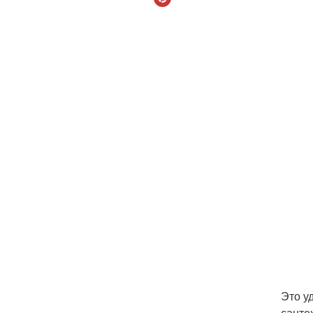
Это у
санте