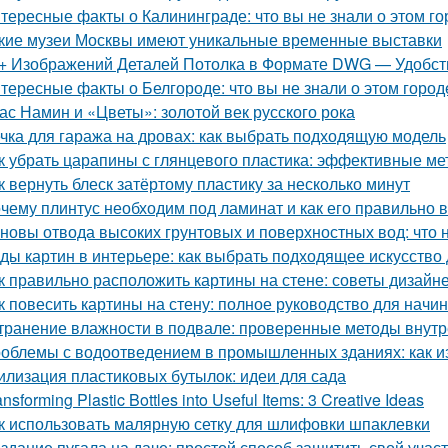
тересные факты о Калининграде: что вы не знали о этом го
кие музеи Москвы имеют уникальные временные выставки
+ Изображений Деталей Потолка в Формате DWG — Удобств
тересные факты о Белгороде: что вы не знали о этом город
ас Намин и «Цветы»: золотой век русского рока
чка для гаража на дровах: как выбрать подходящую модель
к убрать царапины с глянцевого пластика: эффективные м
к вернуть блеск затёртому пластику за несколько минут
чему плинтус необходим под ламинат и как его правильно 
новы отвода высоких грунтовых и поверхностных вод: что 
ды картин в интерьере: как выбрать подходящее искусство
к правильно расположить картины на стене: советы дизайн
к повесить картины на стену: полное руководство для нач
транение влажности в подвале: проверенные методы внут
облемы с водоотведением в промышленных зданиях: как из
илизация пластиковых бутылок: идеи для сада
ansforming Plastic Bottles into Useful Items: 3 Creative Ideas
к использовать малярную сетку для шлифовки шпаклевки
здание пугала на даче: простой способ защитить свой учас