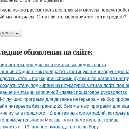
ачала нужно рассмотреть все плюсы и минусы переустройст
ый мы получаем. Стоит ли это мероприятие сил и средств?
ь дальше →
ледние обновления на сайте:
айн интерьеров для экстремальных видов спорта
ашний стадион: как превратить гостиную в многофункцион
 сделать стены под кирпич своими руками: пошаговая инстр
 создать стену под кирпич из штукатурки в стиле лофт: пош
дание имитации кирпичной кладки: пошаговое руководство
-7 лучших программ для дизайна интерьера – выбор проф
айн интерьера без границ: 20 бесплатных программ для ва
кие пугала прошлого: 12 винтажных фотографий, которые 
топримечательности Москвы: что посмотреть в столице
е купить п 113: полное руководство по выбору