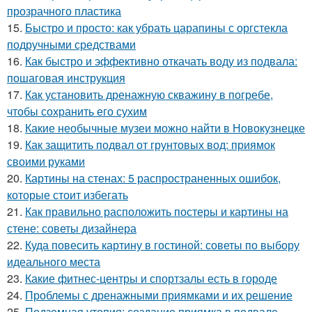
прозрачного пластика
15.
Быстро и просто: как убрать царапины с оргстекла
подручными средствами
16.
Как быстро и эффективно откачать воду из подвала:
пошаговая инструкция
17.
Как установить дренажную скважину в погребе,
чтобы сохранить его сухим
18.
Какие необычные музеи можно найти в Новокузнецке
19.
Как защитить подвал от грунтовых вод: приямок
своими руками
20.
Картины на стенах: 5 распространенных ошибок,
которые стоит избегать
21.
Как правильно расположить постеры и картины на
стене: советы дизайнера
22.
Куда повесить картину в гостиной: советы по выбору
идеального места
23.
Какие фитнес-центры и спортзалы есть в городе
24.
Проблемы с дренажными приямками и их решение
25.
Подземная утопия: создание приямка в подвале