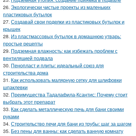
26.
Экологически чистые проекты из маленьких
пластиковых бутылок
27.
Создавай свои поделки из пластиковых бутылок и
крышек
28.
Из пластмассовых бутылок в домашнюю утварь:
простые рецепты
29.
Подземная влажность: как избежать проблем с
вентиляцией подвала
30.
Пенопласт и плиты: идеальный союз для
строительства дома
31.
Как использовать малярную сетку для шлифовки
шпаклевки
32.
Преимущества Тадалафила-Ксантис: Почему стоит
выбрать этот препарат
33.
Как сделать металлическую печь для бани своими
руками
34.
Строительство печи для бани из трубы: шаг за шагом
35.
Без пены для ванны: как сделать ванную комнату