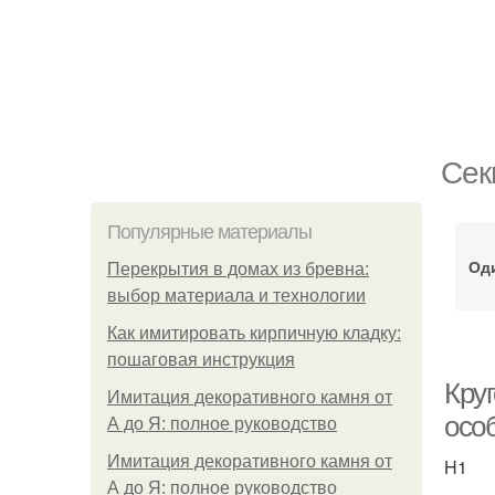
Сек
Популярные материалы
Од
Перекрытия в домах из бревна:
выбор материала и технологии
Как имитировать кирпичную кладку:
пошаговая инструкция
Кру
Имитация декоративного камня от
осо
А до Я: полное руководство
Имитация декоративного камня от
H1
А до Я: полное руководство