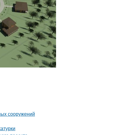
ных сооружений
катурки