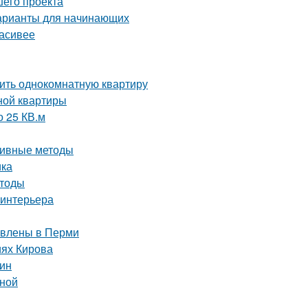
шего проекта
варианты для начинающих
расивее
вить однокомнатную квартиру
ной квартиры
о 25 КВ.м
ктивные методы
ика
етоды
 интерьера
тавлены в Перми
иях Кирова
тин
иной