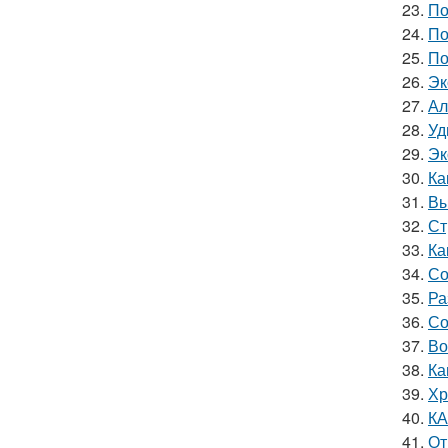
23.
По
24.
По
25.
По
26.
Эк
27.
Ал
28.
Уд
29.
Эк
30.
Ка
31.
Вы
32.
Ст
33.
Ка
34.
Со
35.
Ра
36.
Со
37.
Во
38.
Ка
39.
Хр
40.
КА
41.
От