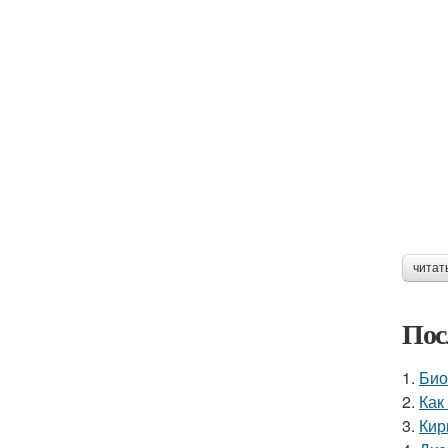
читат
Пос
1.
Био
2.
Как
3.
Кир