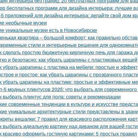
айн интерьера без границ: 20 бесплатных программ для ва
ор бесплатных программ для дизайна интерьера: лучшие 
-5 приложений для дизайна интерьера: делайте свой дом к
ие необычные музеи
ие уникальные музеи есть в Новосибирске
енькая квартира – большой комфорт: как правильно обста
временные стили и интерьерные решения для однокомнат
к сделать простую бюджетную кирпичную печь для гаража д
гко и безопасно: как убрать царапины с пластиковых вещей
к убрать царапины с пластика на мебели: простые и эффе
строе и простое: как убрать царапины с прозрачного пласт
к убрать царапины на пластике: простые и эффективные м
п-5 модных плинтусов 2025: что выбрать для современного
к выбрать плинтус для пола: советы и рекомендации
кие современные тенденции в культуре и искусстве предс
кие уникальные архитектурные стили представлены в здан
креты вешалки: 7 правил для красивого расположения кар
к выбрать идеальную картину над диваном для вашей гост
к красиво оформить гостиную картинами: 5 простых правил