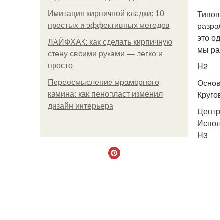
Типов
Имитация кирпичной кладки: 10
разра
простых и эффективных методов
это о
ЛАЙФХАК: как сделать кирпичную
мы ра
стену своими руками — легко и
H2
просто
Основ
Переосмысление мраморного
Круго
камина: как пенопласт изменил
дизайн интерьера
Центр
Испол
H3