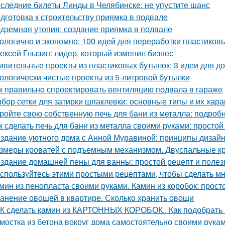
следние билеты Линды в Челябинске: не упустите шанс
дготовка к строительству приямка в подвале
дземная утопия: создание приямка в подвале
ологично и экономно: 100 идей для переработки пластиков
ексей Глызин: лидер, который изменил бизнес
ивительные проекты из пластиковых бутылок: 3 идеи для 
ологически чистые проекты из 5-литровой бутылки
к правильно спроектировать вентиляцию подвала в гараже
бор сетки для затирки шпаклевки: основные типы и их хара
ройте свою собственную печь для бани из металла: подроб
к сделать печь для бани из металла своими руками: простой
здание уютного дома с Анной Муравиной: принципы дизай
змеры кроватей с подъемным механизмом. Двуспальные к
здание домашней пены для ванны: простой рецепт и поле
спользуйтесь этими простыми рецептами, чтобы сделать м
мин из пенопласта своими руками. Камин из коробок: прост
анение овощей в квартире. Сколько хранить овощи
К сделать камин из КАРТОННЫХ КОРОБОК.. Как подобрать 
мостка из бетона вокруг дома самостоятельно своими рука