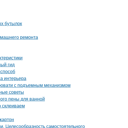
ых бутылок
домашнего ремонта
ктеристики
ный гид
 способ
на интерьера
ровати с подъемным механизмом
зные советы
ного пены для ванной
о склеиваем
картон
ми. Целесообразность самостоятельного