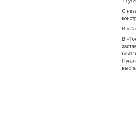
С нез
конст
В «Сл
В «То
застав
боитс
Пугал
выста