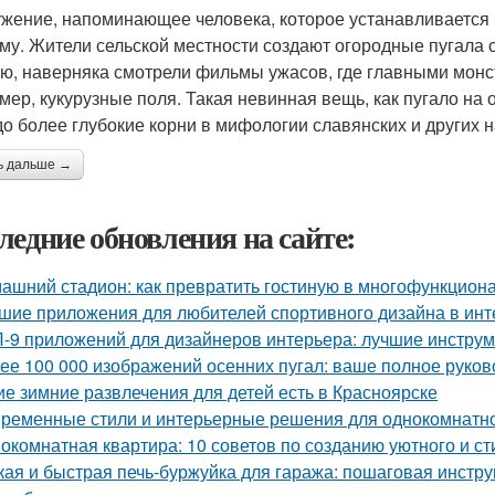
жение, напоминающее человека, которое устанавливается в 
му. Жители сельской местности создают огородные пугала са
ю, наверняка смотрели фильмы ужасов, где главными монс
мер, кукурузные поля. Такая невинная вещь, как пугало на о
до более глубокие корни в мифологии славянских и других 
ь дальше →
ледние обновления на сайте:
ашний стадион: как превратить гостиную в многофункцион
шие приложения для любителей спортивного дизайна в инт
-9 приложений для дизайнеров интерьера: лучшие инструм
ее 100 000 изображений осенних пугал: ваше полное руков
ие зимние развлечения для детей есть в Красноярске
ременные стили и интерьерные решения для однокомнатн
окомнатная квартира: 10 советов по созданию уютного и ст
кая и быстрая печь-буржуйка для гаража: пошаговая инстру