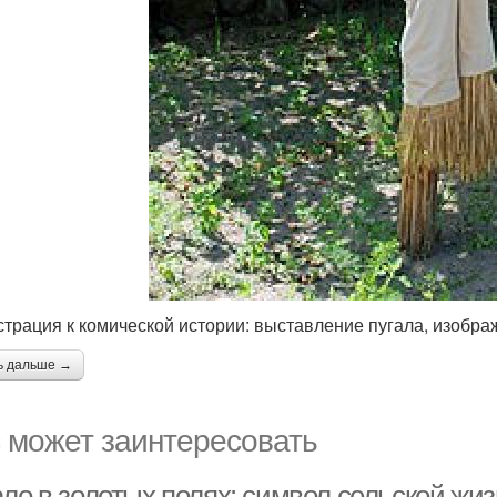
трация к комической истории: выставление пугала, изобра
ь дальше →
 может заинтересовать
ало в золотых полях: символ сельской жи