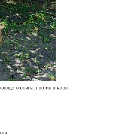
жающего воина, против врагов
зни