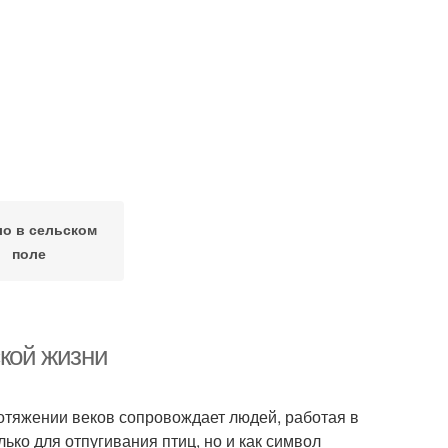
ло в сельском
поле
ской жизни
ротяжении веков сопровождает людей, работая в
лько для отпугивания птиц, но и как символ