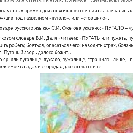
апамятных времён для отпугивания птиц изготавливались и
рукции под названием «пугало», или «страшило».
оваре русского языка» С.И. Ожегова указано: «ПУГАЛО – чу
лковом словаре В.И. Даля» читаем: «ПУГАТЬ или пужать, пуг
ить робеть; бояться, опасаться чего; наводить страх, боязнь
я. Пуганый зверь далеко бежит…
о ср. или пугалище, пужало, пужалище, страшило, -лище, - вс
вляемое в садах и огородах для отгона птиц».