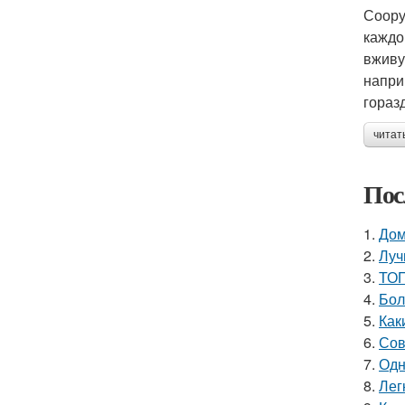
Соору
каждо
вживу
напри
гораз
читат
Пос
1.
Дом
2.
Луч
3.
ТОП
4.
Бол
5.
Как
6.
Сов
7.
Одн
8.
Лег