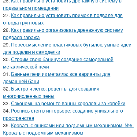
26.
Как правильно установить дренажную систему в
подвальном помещении
27.
Как правильно установить примок в подвале для
отвода грунтовых
28.
Как правильно организовать дренажную систему
подвала гаража
29.
Переосмысление пластиковых бутылок: умные идеи
для поделки и самоделки
30.
Строим свою банину: создание самодельной
металлической печи
31.
Банные печи из металла: все варианты для
домашней бани
32.
Быстро и легко: рецепты для создания
многочисленных пены
33.
Сэкономь на ремонте ванны королевы за копейки
34.
Роспись стен в интерьере: создание уникального
пространства
35.
Кровать с ящиками или подъемным механизмом. №5.
Кровать с подъемным механизмом