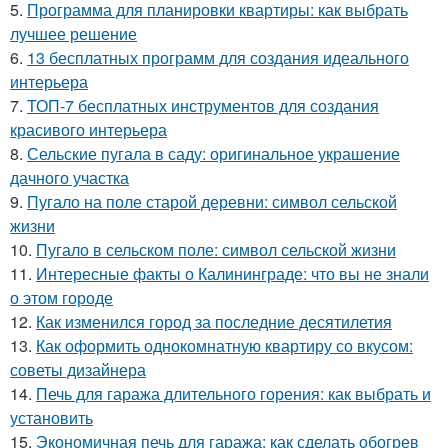
5.
Программа для планировки квартиры: как выбрать
лучшее решение
6.
13 бесплатных программ для создания идеального
интерьера
7.
ТОП-7 бесплатных инструментов для создания
красивого интерьера
8.
Сельские пугала в саду: оригинальное украшение
дачного участка
9.
Пугало на поле старой деревни: символ сельской
жизни
10.
Пугало в сельском поле: символ сельской жизни
11.
Интересные факты о Калининграде: что вы не знали
о этом городе
12.
Как изменился город за последние десятилетия
13.
Как оформить однокомнатную квартиру со вкусом:
советы дизайнера
14.
Печь для гаража длительного горения: как выбрать и
установить
15.
Экономичная печь для гаража: как сделать обогрев