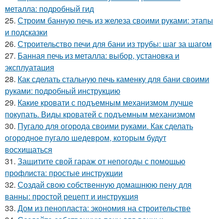
металла: подробный гид
25.
Строим банную печь из железа своими руками: этапы
и подсказки
26.
Строительство печи для бани из трубы: шаг за шагом
27.
Банная печь из металла: выбор, установка и
эксплуатация
28.
Как сделать стальную печь каменку для бани своими
руками: подробный инструкцию
29.
Какие кровати с подъемным механизмом лучше
покупать. Виды кроватей с подъемным механизмом
30.
Пугало для огорода своими руками. Как сделать
огородное пугало шедевром, которым будут
восхищаться
31.
Защитите свой гараж от непогоды с помощью
профлиста: простые инструкции
32.
Создай свою собственную домашнюю пену для
ванны: простой рецепт и инструкция
33.
Дом из пенопласта: экономия на строительстве