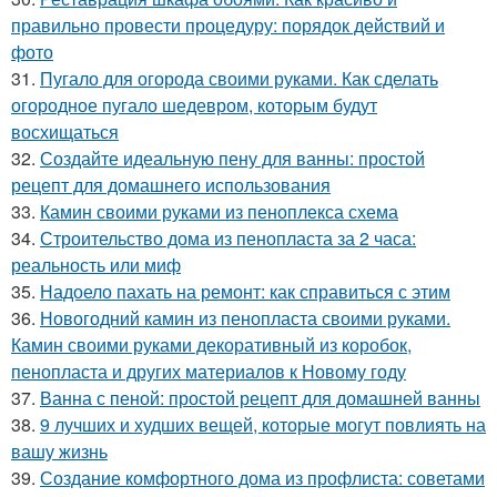
правильно провести процедуру: порядок действий и
фото
31.
Пугало для огорода своими руками. Как сделать
огородное пугало шедевром, которым будут
восхищаться
32.
Создайте идеальную пену для ванны: простой
рецепт для домашнего использования
33.
Камин своими руками из пеноплекса схема
34.
Строительство дома из пенопласта за 2 часа:
реальность или миф
35.
Надоело пахать на ремонт: как справиться с этим
36.
Новогодний камин из пенопласта своими руками.
Камин своими руками декоративный из коробок,
пенопласта и других материалов к Новому году
37.
Ванна с пеной: простой рецепт для домашней ванны
38.
9 лучших и худших вещей, которые могут повлиять на
вашу жизнь
39.
Создание комфортного дома из профлиста: советами