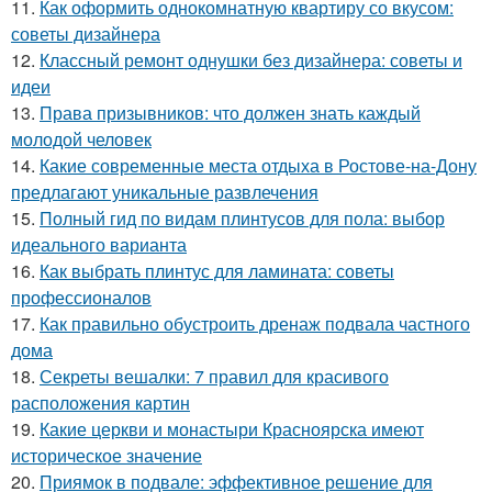
11.
Как оформить однокомнатную квартиру со вкусом:
советы дизайнера
12.
Классный ремонт однушки без дизайнера: советы и
идеи
13.
Права призывников: что должен знать каждый
молодой человек
14.
Какие современные места отдыха в Ростове-на-Дону
предлагают уникальные развлечения
15.
Полный гид по видам плинтусов для пола: выбор
идеального варианта
16.
Как выбрать плинтус для ламината: советы
профессионалов
17.
Как правильно обустроить дренаж подвала частного
дома
18.
Секреты вешалки: 7 правил для красивого
расположения картин
19.
Какие церкви и монастыри Красноярска имеют
историческое значение
20.
Приямок в подвале: эффективное решение для