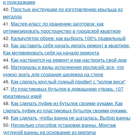
и подсказками
40.
Простые инструкции по изготовлению крыльца из
металла
41.
Мастер-класс по хранению заготовок: как
оптимизировать пространство в городской квартире
42.
Калькулятор обоев: как выбрать 100% правильный
43.
Как заставить себя начать делать ремонт в квартире.
Как мотивировать себя на начало ремонта
44.
Как настроится на ремонт и как настроить свой дом
45.
Материалы и виды исполнения росписей: все, что
нужно знать для создания шедевра на стене
46.
Как сделать круглый годный профит с "колом веси"
47.
Из пластиковых бутылок в домашнюю утварь: 107
креативных идей
48.
Как сделать пуфик из бутылок своими руками. Как
сделать пуфик из пластиковых бутылок своими руками.
49.
Как сделать, чтобы ванна не шаталась. Выбор ванны
50.
Несколько способов установки ванны. Монтаж
чугунной ванны на основание из кирпича