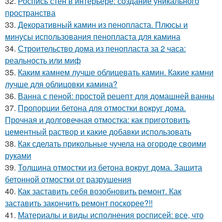
32.
Роспись стен в интерьере: создание уникального
пространства
33.
Декоративный камин из пенопласта. Плюсы и
минусы использования пенопласта для камина
34.
Строительство дома из пенопласта за 2 часа:
реальность или миф
35.
Каким камнем лучше облицевать камин. Какие камни
лучше для облицовки камина?
36.
Ванна с пеной: простой рецепт для домашней ванны
37.
Пропорции бетона для отмостки вокруг дома.
Прочная и долговечная отмостка: как приготовить
цементный раствор и какие добавки использовать
38.
Как сделать прикольные чучела на огороде своими
руками
39.
Толщина отмостки из бетона вокруг дома. Защита
бетонной отмостки от разрушения
40.
Как заставить себя возобновить ремонт. Как
заставить закончить ремонт поскорее?!!
41.
Материалы и виды исполнения росписей: все, что