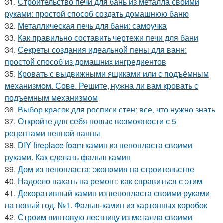
31.
Строительство печи для бань из металла своими
руками: простой способ создать домашнюю баню
32.
Металлическая печь для бани: самоучка
33.
Как правильно составить чертежи печи для бани
34.
Секреты создания идеальной пены для ванн:
простой способ из домашних ингредиентов
35.
Кровать с выдвижными ящиками или с подъёмным
механизмом. Сове. Решите, нужна ли вам кровать с
подъемным механизмом
36.
Выбор красок для росписи стен: все, что нужно знать
37.
Откройте для себя новые возможности с 5
рецептами пенной ванны
38.
DIY fireplace foam камин из пенопласта своими
руками. Как сделать фальш камин
39.
Дом из пенопласта: экономия на строительстве
40.
Надоело пахать на ремонт: как справиться с этим
41.
Декоративный камин из пенопласта своими руками
на новый год. №1. Фальш-камин из картонных коробок
42.
Строим винтовую лестницу из металла своими