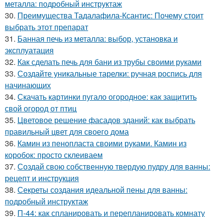
металла: подробный инструктаж
30.
Преимущества Тадалафила-Ксантис: Почему стоит
выбрать этот препарат
31.
Банная печь из металла: выбор, установка и
эксплуатация
32.
Как сделать печь для бани из трубы своими руками
33.
Создайте уникальные тарелки: ручная роспись для
начинающих
34.
Скачать картинки пугало огородное: как защитить
свой огород от птиц
35.
Цветовое решение фасадов зданий: как выбрать
правильный цвет для своего дома
36.
Камин из пенопласта своими руками. Камин из
коробок: просто склеиваем
37.
Создай свою собственную твердую пудру для ванны:
рецепт и инструкция
38.
Секреты создания идеальной пены для ванны:
подробный инструктаж
39.
П-44: как спланировать и перепланировать комнату