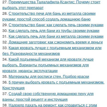
27.
Преимущества Тадалафила-Ксантис: Почему стоит
выбрать этот препарат
28.
Строительство печи для бань из металла своими
руками: простой способ создать домашнюю баню
29.
Строительство бани: как сделать печь своими руками
30.
Как сделать печь для бани из трубы своими руками
31.
Как сделать печь для бани из металла своими руками
32.
Домашние заготовки: как сэкономить время и деньги
33.
Какая кровать лучше с подъемным механизмом или
без. Разновидности механизмов
34.
Какой подъемный механизм для кровати лучше
выбрать. Варианты подъемных механизмов для
кровати, нюансы эксплуатации
35.
Материалы для росписи стен. Подбор краски
36.
5 причин выбрать кровать с подъемным механизмом.
Конструкция
37.
Создай свою собственную домашнюю пену для
ванны: простой рецепт и инструкция
38.
Надоело пахать на ремонт: как справиться с этим