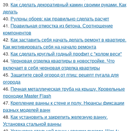
39.
Как сделать декоративный камин своими руками. Как
делать
40.
Рулоны обоев: как правильно сделать расчет
41.
Правильная отмостка из бетона. Соотношение
компонентов
42.
Как заставить себя начать делать ремонт в квартире.
Как мотивировать себя на начало ремонта
43.
Как сделать круглый годный профит с "колом веси"
44.
Черновая отделка квартиры в новостройке. Что
включает в себя черновая отделка квартиры
45.
Защитите свой огород от птиц: рецепт пугала для
огорода
46.
Печная металлическая труба на крышу. Кровельные
проходки Master Flash
47.
Крепление ванны к стене и полу. Нюансы фиксации
разных моделей ванн
48.
Как установить и закрепить железную ванну.
Установка стальной ванны
49.
Установка стальной ванны своими руками. Шаг 1: