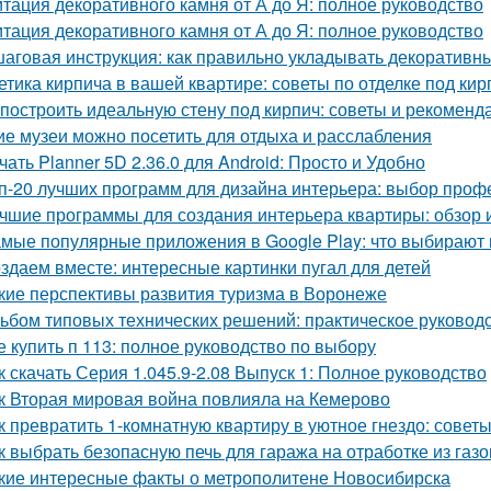
тация декоративного камня от А до Я: полное руководство
тация декоративного камня от А до Я: полное руководство
аговая инструкция: как правильно укладывать декоративны
етика кирпича в вашей квартире: советы по отделке под кир
 построить идеальную стену под кирпич: советы и рекоменд
ие музеи можно посетить для отдыха и расслабления
чать Planner 5D 2.36.0 для Android: Просто и Удобно
п-20 лучших программ для дизайна интерьера: выбор про
чшие программы для создания интерьера квартиры: обзор 
мые популярные приложения в Google Play: что выбирают 
здаем вместе: интересные картинки пугал для детей
кие перспективы развития туризма в Воронеже
ьбом типовых технических решений: практическое руковод
е купить п 113: полное руководство по выбору
к скачать Серия 1.045.9-2.08 Выпуск 1: Полное руководство
к Вторая мировая война повлияла на Кемерово
к превратить 1-комнатную квартиру в уютное гнездо: совет
к выбрать безопасную печь для гаража на отработке из газ
кие интересные факты о метрополитене Новосибирска