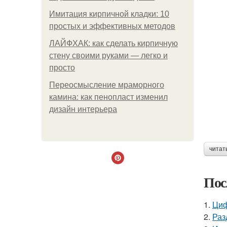
Имитация кирпичной кладки: 10
простых и эффективных методов
ЛАЙФХАК: как сделать кирпичную
стену своими руками — легко и
просто
Переосмысление мраморного
камина: как пенопласт изменил
дизайн интерьера
читат
Пос
1.
Циф
2.
Раз