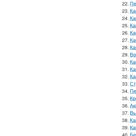
22.
Пе
23.
Ка
24.
Ка
25.
Ка
26.
Ка
27.
Ка
28.
Ка
29.
Вр
30.
Ка
31.
Ка
32.
Ка
33.
Ст
34.
Пе
35.
Кр
36.
Ак
37.
Вы
38.
Ка
39.
Ка
40.
Бе