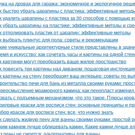
чка на дровах для гаража: экономичное и экологичное реш
к быстро убрать царапины с пластика: эффективные метод
к удалить царапины с пластика за 30 способов с помощью к
к убрать царапины на пластике: эффективные методы и сре
к отполировать пластик от царапин: эффективные методы
к выбрать плинтус для пола: советы и рекомендации
кие уникальные архитектурные стили представлены в здан
емя и искусство: как сочетать часы и картины на одной стен
к картинки могут преобразить ваше жилое пространство
к повесить три картины над диваном: пошаговая инструкци
к картины на стену преобразят ваш интерьер: советы по в
роительство печи для бань из металла своими руками: про
реосмысление мраморного камина: как пенопласт изменил
овать с подъемным механизмом, что это такое. Плюсы кро
риловые краски для росписи стен: основные принципы и п
бор красок для росписи стен: все, что нужно знать
к сделать жидкую пену для ванны своими руками: простой 
ким камнем лучше облицевать камин. Какие камни лучше д
з пены не смоется: альтернативы для ванны