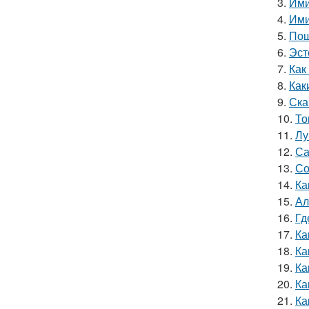
3.
Ими
4.
Ими
5.
Пош
6.
Эст
7.
Как
8.
Как
9.
Ска
10.
То
11.
Лу
12.
Са
13.
Со
14.
Ка
15.
Ал
16.
Гд
17.
Ка
18.
Ка
19.
Ка
20.
Ка
21.
Ка