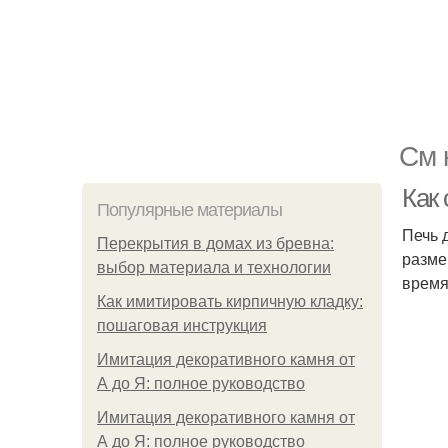
См 
Как
Популярные материалы
Печь 
Перекрытия в домах из бревна:
разме
выбор материала и технологии
время
Как имитировать кирпичную кладку:
пошаговая инструкция
Имитация декоративного камня от
А до Я: полное руководство
Имитация декоративного камня от
А до Я: полное руководство