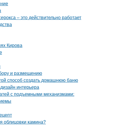
ение
ы
серокса – это действительно работает
дства
иях Кирова
е
я
ыбору и размещению
стой способ создать домашнюю баню
 дизайн интерьера
ватей с подъемными механизмами:
риемы
рецепт
ля облицовки камина?