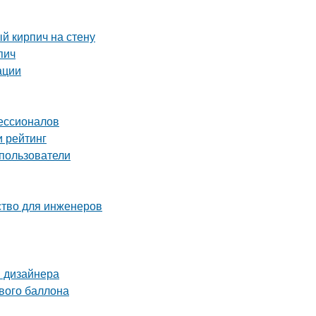
й кирпич на стену
пич
ации
фессионалов
и рейтинг
пользователи
ство для инженеров
ы дизайнера
ового баллона