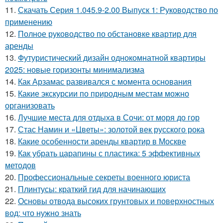
11.
Скачать Серия 1.045.9-2.00 Выпуск 1: Руководство по
применению
12.
Полное руководство по обстановке квартир для
аренды
13.
Футуристический дизайн однокомнатной квартиры
2025: новые горизонты минимализма
14.
Как Арзамас развивался с момента основания
15.
Какие экскурсии по природным местам можно
организовать
16.
Лучшие места для отдыха в Сочи: от моря до гор
17.
Стас Намин и «Цветы»: золотой век русского рока
18.
Какие особенности аренды квартир в Москве
19.
Как убрать царапины с пластика: 5 эффективных
методов
20.
Профессиональные секреты военного юриста
21.
Плинтусы: краткий гид для начинающих
22.
Основы отвода высоких грунтовых и поверхностных
вод: что нужно знать