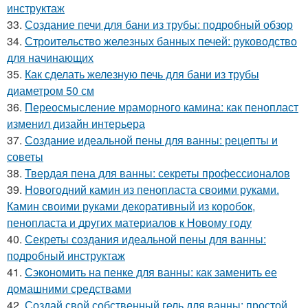
инструктаж
33.
Создание печи для бани из трубы: подробный обзор
34.
Строительство железных банных печей: руководство
для начинающих
35.
Как сделать железную печь для бани из трубы
диаметром 50 см
36.
Переосмысление мраморного камина: как пенопласт
изменил дизайн интерьера
37.
Создание идеальной пены для ванны: рецепты и
советы
38.
Твердая пена для ванны: секреты профессионалов
39.
Новогодний камин из пенопласта своими руками.
Камин своими руками декоративный из коробок,
пенопласта и других материалов к Новому году
40.
Секреты создания идеальной пены для ванны:
подробный инструктаж
41.
Сэкономить на пенке для ванны: как заменить ее
домашними средствами
42.
Создай свой собственный гель для ванны: простой