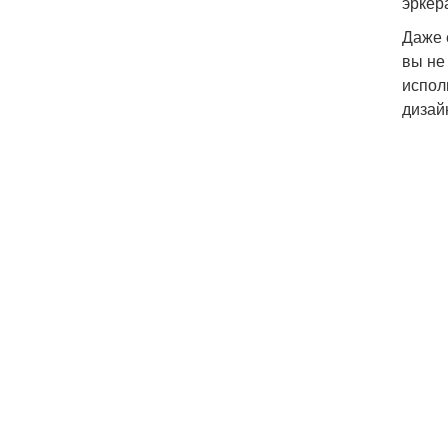
эркер
Даже 
вы не
испол
дизайн