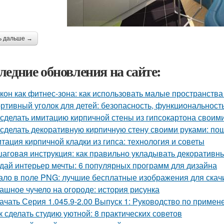
ь дальше →
ледние обновления на сайте:
кон как фитнес-зона: как использовать малые пространства
ртивный уголок для детей: безопасность, функциональност
 сделать имитацию кирпичной стены из гипсокартона своим
 сделать декоративную кирпичную стену своими руками: по
тация кирпичной кладки из гипса: технология и советы
аговая инструкция: как правильно укладывать декоративны
дай интерьер мечты: 6 популярных программ для дизайна
ало в поле PNG: лучшие бесплатные изображения для скач
ашное чучело на огороде: история рисунка
ачать Серия 1.045.9-2.00 Выпуск 1: Руководство по приме
к сделать студию уютной: 8 практических советов