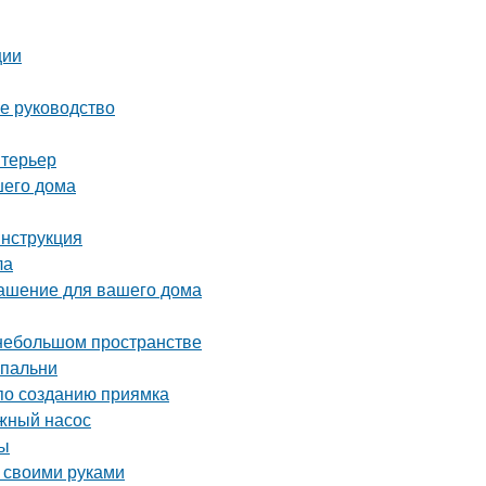
ции
ое руководство
нтерьер
шего дома
инструкция
ла
рашение для вашего дома
 небольшом пространстве
спальни
 по созданию приямка
жный насос
ты
 своими руками