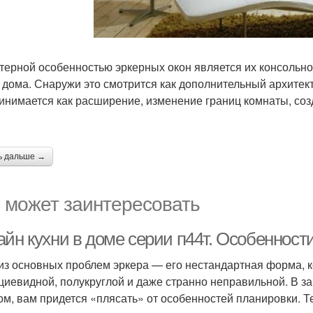
терной особенностью эркерных окон является их консольн
 дома. Снаружи это смотрится как дополнительный архитект
инимается как расширение, изменение границ комнаты, со
ь дальше →
 может заинтересовать
йн кухни в доме серии п44т. Особенност
из основных проблем эркера — его нестандартная форма, к
циевидной, полукруглой и даже странно неправильной. В зав
ом, вам придется «плясать» от особенностей планировки. 