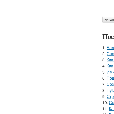
читат
Пос
1.
Бал
2.
Спо
3.
Как
4.
Как
5.
Ими
6.
Пош
7.
Соз
8.
Пуг
9.
Стр
10.
Ск
11.
Ка