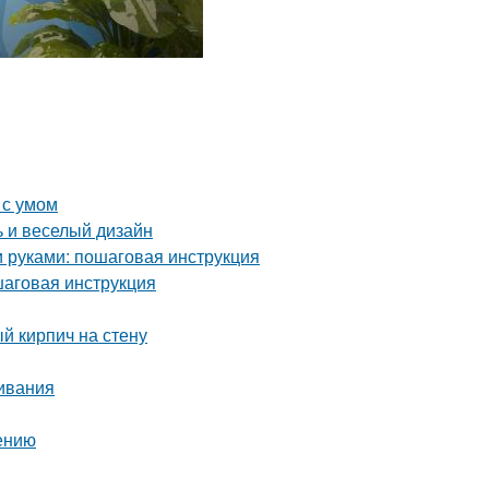
 с умом
ь и веселый дизайн
и руками: пошаговая инструкция
шаговая инструкция
й кирпич на стену
ивания
нению