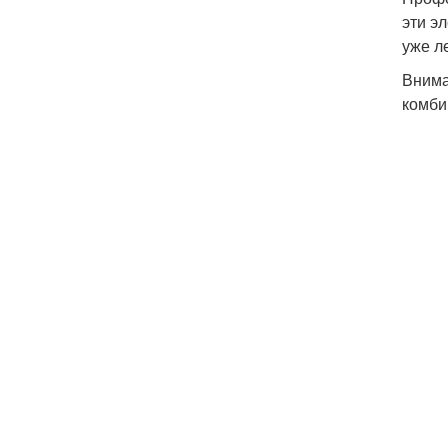
эти э
уже л
Внима
комби