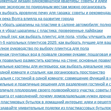
джетный дизайн однокомнатной квартиры: советы и идеи
кие экскурсии по природным местам можно организовать
к выбрать дровяную печку для гаража: советы и рекоменда
к река Волга влияла на развитие города
к убрать царапины на пластике в салоне автомобиля: полн
к я убрал царапины с пластика: проверенные лайфхаки
лный гид: как выбрать плинтус для пола, чтобы улучшить и
п-5 напольных плинтусов 2025: как выбрать лучшие для ва
лное руководство по выбору плинтуса для пола
енаж грунтовых вод в подвале своими руками: пошаговая 
к правильно разместить картины на стене: основные прави
ильные картины для интерьера: как выбрать идеальное ук
одной комнате и спальня: как организовать пространство
альня с гостиной в одной комнате: совмещение функций в
ильные и практичные решения для разделения гостиной и 
еличьте плодородие своего подворийского участка: советы
щита от наводнений: почему домовладельцам нужен дрена
 пластиковых бутылок в домашний интерьер: идеи и рецеп
здавайте удивительные поделки из пластмассовых бутылок