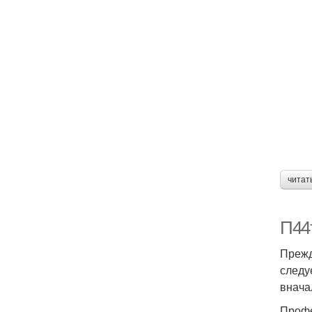
читат
П44т
Прежд
следу
внача
Профе