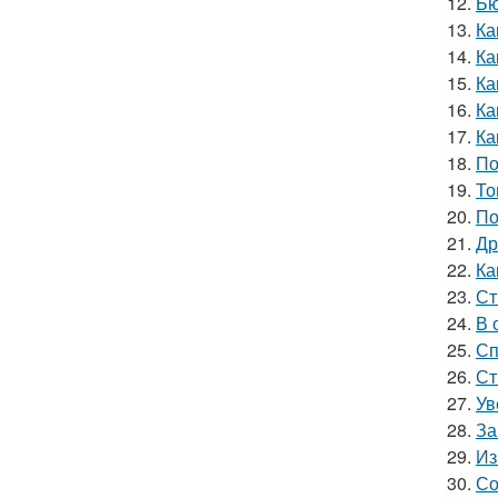
12.
Бю
13.
Ка
14.
Ка
15.
Ка
16.
Ка
17.
Ка
18.
По
19.
То
20.
По
21.
Др
22.
Ка
23.
Ст
24.
В 
25.
Сп
26.
Ст
27.
Ув
28.
За
29.
Из
30.
Со