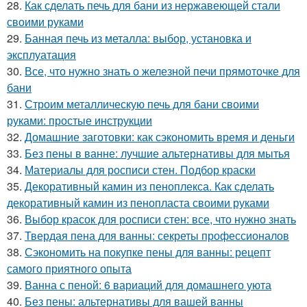
28.
Как сделать печь для бани из нержавеющей стали
своими руками
29.
Банная печь из металла: выбор, установка и
эксплуатация
30.
Все, что нужно знать о железной печи прямоточке для
бани
31.
Строим металлическую печь для бани своими
руками: простые инструкции
32.
Домашние заготовки: как сэкономить время и деньги
33.
Без пены в ванне: лучшие альтернативы для мытья
34.
Материалы для росписи стен. Подбор краски
35.
Декоративный камин из пеноплекса. Как сделать
декоративный камин из пенопласта своими руками
36.
Выбор красок для росписи стен: все, что нужно знать
37.
Твердая пена для ванны: секреты профессионалов
38.
Сэкономить на покупке пены для ванны: рецепт
самого приятного опыта
39.
Ванна с пеной: 6 вариаций для домашнего уюта
40.
Без пены: альтернативы для вашей ванны